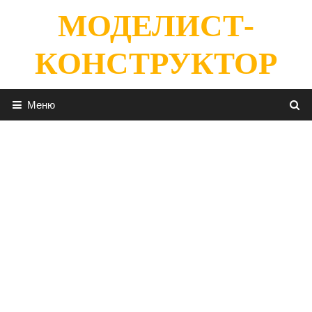
Перейти
МОДЕЛИСТ-
к
содержимому
КОНСТРУКТОР
Меню