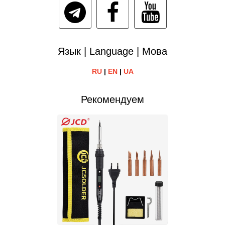
Язык | Language | Мова
RU
|
EN
|
UA
Рекомендуем