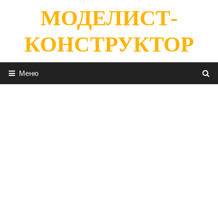
Перейти
МОДЕЛИСТ-
к
содержимому
КОНСТРУКТОР
Меню