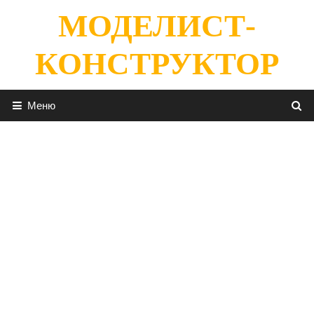
Перейти
МОДЕЛИСТ-
к
содержимому
КОНСТРУКТОР
Меню