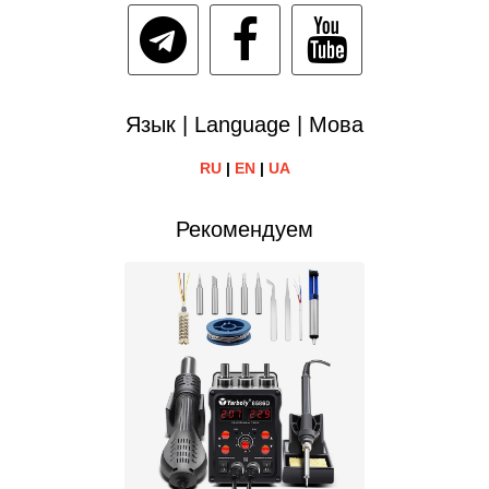
Язык | Language | Мова
RU
|
EN
|
UA
Рекомендуем