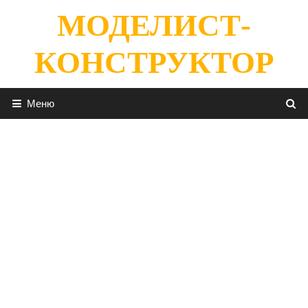
Перейти
МОДЕЛИСТ-
к
содержимому
КОНСТРУКТОР
Меню