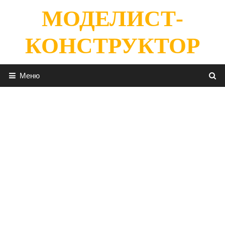
Перейти
МОДЕЛИСТ-
к
содержимому
КОНСТРУКТОР
Меню