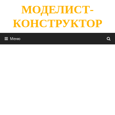
Перейти
МОДЕЛИСТ-
к
содержимому
КОНСТРУКТОР
Меню