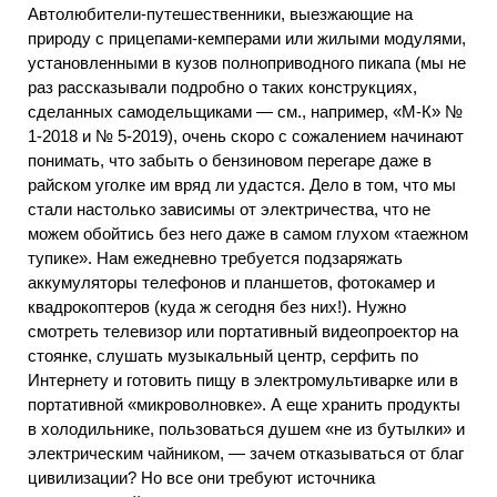
Автолюбители-путешественники, выезжающие на
природу с прицепами-кемперами или жилыми модулями,
установленными в кузов полноприводного пикапа (мы не
раз рассказывали подробно о таких конструкциях,
сделанных самодельщиками — см., например, «М-К» №
1-2018 и № 5-2019), очень скоро с сожалением начинают
понимать, что забыть о бензиновом перегаре даже в
райском уголке им вряд ли удастся. Дело в том, что мы
стали настолько зависимы от электричества, что не
можем обойтись без него даже в самом глухом «таежном
тупике». Нам ежедневно требуется подзаряжать
аккумуляторы телефонов и планшетов, фотокамер и
квадрокоптеров (куда ж сегодня без них!). Нужно
смотреть телевизор или портативный видеопроектор на
стоянке, слушать музыкальный центр, серфить по
Интернету и готовить пищу в электромультиварке или в
портативной «микроволновке». А еще хранить продукты
в холодильнике, пользоваться душем «не из бутылки» и
электрическим чайником, — зачем отказываться от благ
цивилизации? Но все они требуют источника