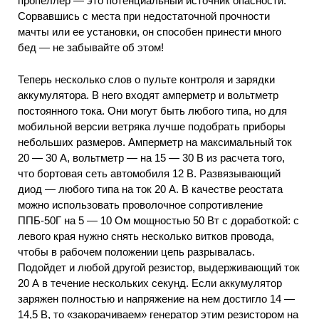
пропеллер — это потенциальный источник опасности.
Сорвавшись с места при недостаточной прочности
мачты или ее установки, он способен принести много
бед — не забывайте об этом!
Теперь несколько слов о пульте контроля и зарядки
аккумулятора. В него входят амперметр и вольтметр
постоянного тока. Они могут быть любого типа, но для
мобильной версии ветряка лучше подобрать приборы
небольших размеров. Амперметр на максимальный ток
20 — 30 А, вольтметр — на 15 — 30 В из расчета того,
что бортовая сеть автомобиля 12 В. Развязывающий
диод — любого типа на ток 20 А. В качестве реостата
можно использовать проволочное сопротивление
ППБ-50Г на 5 — 10 Ом мощностью 50 Вт с доработкой: с
левого края нужно снять несколько витков провода,
чтобы в рабочем положении цепь разрывалась.
Подойдет и любой другой резистор, выдерживающий ток
20 А в течение нескольких секунд. Если аккумулятор
заряжен полностью и напряжение на нем достигло 14 —
14,5 В, то «закорачиваем» генератор этим резистором на