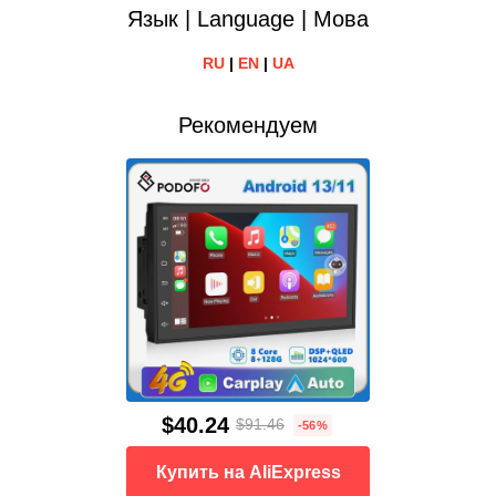
Язык | Language | Мова
RU
|
EN
|
UA
Рекомендуем
$40.24
$91.46
-56%
Купить на AliExpress