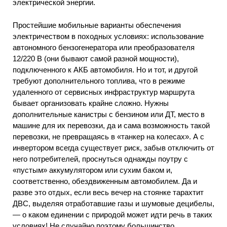
электрической энергии.
Простейшие мобильные варианты обеспечения
электричеством в походных условиях: использование
автономного бензогенератора или преобразователя
12/220 В (они бывают самой разной мощности),
подключенного к АКБ автомобиля. Но и тот, и другой
требуют дополнительного топлива, что в режиме
удаленного от сервисных инфраструктур маршрута
бывает организовать крайне сложно. Нужны
дополнительные канистры с бензином или ДТ, место в
машине для их перевозки, да и сама возможность такой
перевозки, не превращаясь в «танкер на колесах». А с
инвертором всегда существует риск, забыв отключить от
него потребителей, проснуться однажды поутру с
«пустым» аккумулятором или сухим баком и,
соответственно, обездвиженным автомобилем. Да и
разве это отдых, если весь вечер на стоянке тарахтит
ДВС, выделяя отработавшие газы и шумовые децибелы,
— о каком единении с природой может идти речь в таких
условиях! Не случайно поэтому большинство