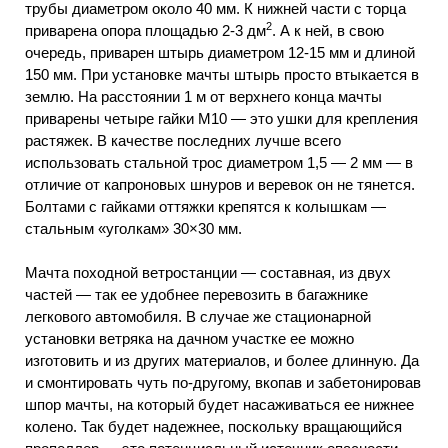
трубы диаметром около 40 мм. К нижней части с торца
2
приварена опора площадью 2-3 дм
. А к ней, в свою
очередь, приварен штырь диаметром 12-15 мм и длиной
150 мм. При установке мачты штырь просто втыкается в
землю. На расстоянии 1 м от верхнего конца мачты
приварены четыре гайки М10 — это ушки для крепления
растяжек. В качестве последних лучше всего
использовать стальной трос диаметром 1,5 — 2 мм — в
отличие от капроновых шнуров и веревок он не тянется.
Болтами с гайками оттяжки крепятся к колышкам —
стальным «уголкам» 30×30 мм.
Мачта походной ветростанции — составная, из двух
частей — так ее удобнее перевозить в багажнике
легкового автомобиля. В случае же стационарной
установки ветряка на дачном участке ее можно
изготовить и из других материалов, и более длинную. Да
и смонтировать чуть по-другому, вкопав и забетонировав
шпор мачты, на который будет насаживаться ее нижнее
колено. Так будет надежнее, поскольку вращающийся