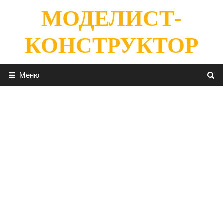
Перейти
МОДЕЛИСТ-
к
содержимому
КОНСТРУКТОР
Меню