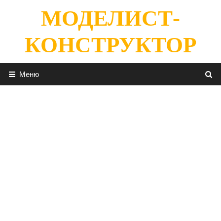
Перейти
МОДЕЛИСТ-
к
содержимому
КОНСТРУКТОР
Меню