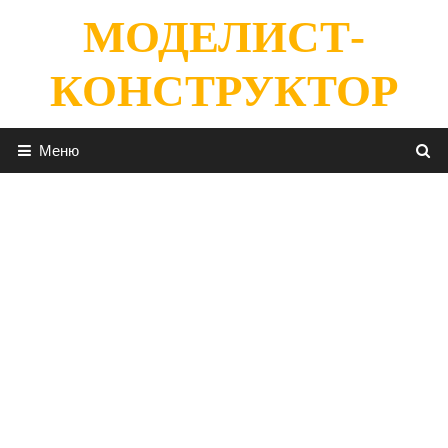
Перейти
МОДЕЛИСТ-
к
содержимому
КОНСТРУКТОР
Меню