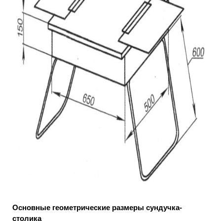
Основные геометрические размеры сундучка-
столика