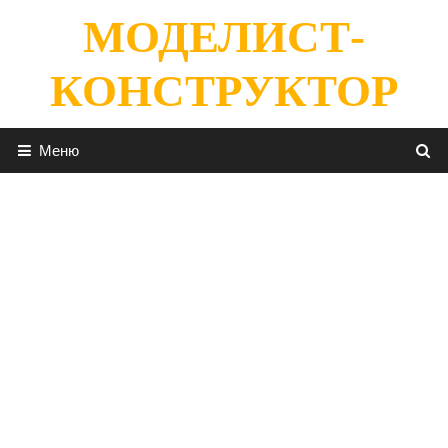
Перейти
МОДЕЛИСТ-
к
содержимому
КОНСТРУКТОР
Меню