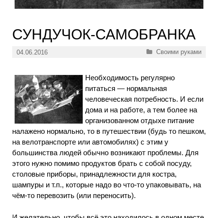
СУНДУЧОК-САМОБРАНКА
Рубрики
Своими руками
04.06.2016
Необходимость регулярно
питаться — нормальная
человеческая потребность. И если
дома и на работе, а тем более на
организованном отдыхе питание
налажено нормально, то в путешествии (будь то пешком,
на велотранспорте или автомобилях) с этим у
большинства людей обычно возникают проблемы. Для
этого нужно помимо продуктов брать с собой посуду,
столовые приборы, принадлежности для костра,
шампуры и т.п., которые надо во что-то упаковывать, на
чём-то перевозить (или переносить).
И желательно, чтобы всё это находилось в одном месте