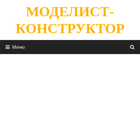
Перейти
МОДЕЛИСТ-
к
содержимому
КОНСТРУКТОР
Меню