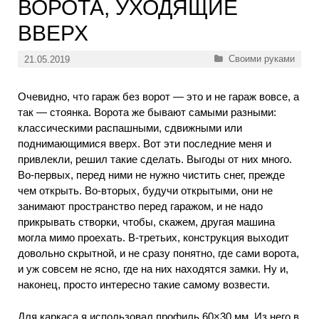
ВОРОТА, УХОДЯЩИЕ
ВВЕРХ
Рубрики
Своими руками
21.05.2019
Очевидно, что гараж без ворот — это и не гараж вовсе, а
так — стоянка. Ворота же бывают самыми разными:
классическими распашными, сдвижными или
поднимающимися вверх. Вот эти последние меня и
привлекли, решил такие сделать. Выгоды от них много.
Во-первых, перед ними не нужно чистить снег, прежде
чем открыть. Во-вторых, будучи открытыми, они не
занимают пространство перед гаражом, и не надо
прикрывать створки, чтобы, скажем, другая машина
могла мимо проехать. В-третьих, конструкция выходит
довольно скрытной, и не сразу понятно, где сами ворота,
и уж совсем не ясно, где на них находятся замки. Ну и,
наконец, просто интересно такие самому возвести.
Для каркаса я использовал профиль 60×30 мм. Из него в