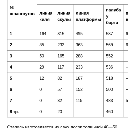
№
палуба
линия
линия
линия
шпангоутов
у
киля
скулы
платформы
борта
1
164
315
495
587
6
2
85
233
363
569
6
3
50
165
288
552
4
29
117
233
536
5
12
82
187
518
6
0
57
152
500
7
0
32
115
483
5
8 тр.
0
20
—
460
Стапель изготовляется из двух досок толщиной 40—50