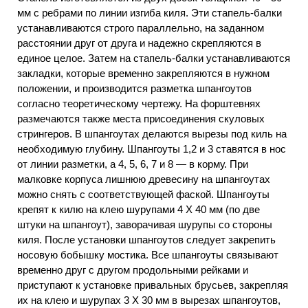
мм с ребрами по линии изгиба киля. Эти стапель-балки
устанавливаются строго параллельно, на заданном
расстоянии друг от друга и надежно скрепляются в
единое целое. Затем на стапель-балки устанавливаются
закладки, которые временно закрепляются в нужном
положении, и производится разметка шпангоутов
согласно теоретическому чертежу. На форштевнях
размечаются также места присоединения скуловых
стрингеров. В шпангоутах делаются вырезы под киль на
необходимую глубину. Шпангоуты 1,2 и 3 ставятся в нос
от линии разметки, а 4, 5, 6, 7 и 8 — в корму. При
малковке корпуса лишнюю древесину на шпангоутах
можно снять с соответствующей фаской. Шпангоуты
крепят к килю на клею шурупами 4 X 40 мм (по две
штуки на шпангоут), заворачивая шурупы со стороны
киля. После установки шпангоутов следует закрепить
носовую бобышку мостика. Все шпангоуты связывают
временно друг с другом продольными рейками и
приступают к установке привальных брусьев, закрепляя
их на клею и шурупах 3 X 30 мм в вырезах шпангоутов,