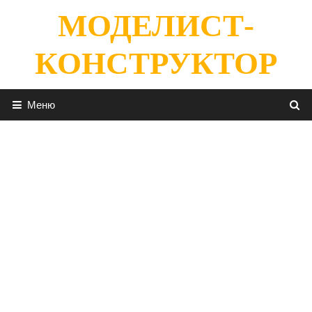
Перейти
МОДЕЛИСТ-
к
содержимому
КОНСТРУКТОР
Меню