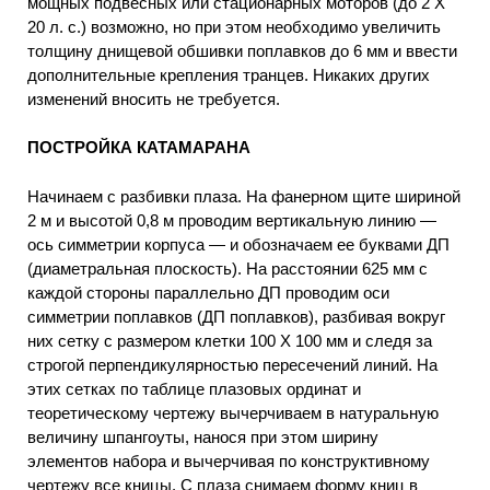
мощных подвесных или стационарных моторов (до 2 X
20 л. с.) возможно, но при этом необходимо увеличить
толщину днищевой обшивки поплавков до 6 мм и ввести
дополнительные крепления транцев. Никаких других
изменений вносить не требуется.
ПОСТРОЙКА КАТАМАРАНА
Начинаем с разбивки плаза. На фанерном щите шириной
2 м и высотой 0,8 м проводим вертикальную линию —
ось симметрии корпуса — и обозначаем ее буквами ДП
(диаметральная плоскость). На расстоянии 625 мм с
каждой стороны параллельно ДП проводим оси
симметрии поплавков (ДП поплавков), разбивая вокруг
них сетку с размером клетки 100 X 100 мм и следя за
строгой перпендикулярностью пересечений линий. На
этих сетках по таблице плазовых ординат и
теоретическому чертежу вычерчиваем в натуральную
величину шпангоуты, нанося при этом ширину
элементов набора и вычерчивая по конструктивному
чертежу все кницы. С плаза снимаем форму книц в