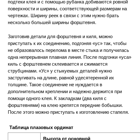
подтеки клея и с помощью рубанка добиваются ровной
поверхности и ширины, соответствующей размерам на
чертежах. Ширину реек в связи с этим нужно брать
несколько большей ширины форштевня.
Заготовив детали для форштевня и киля, можно
приступать к их соединению, подгоняя «ус» так, чтобы
не образовалось перелома в месте стыка и получилась
одна непрерывная плавная линия. После подгонки «уса»
киль с форштевнем склеивается и сжимается
струбцинами. «Ус» у стыкуемых деталей нужно
застругивать на длине, равной удесятеренной их
толщине. Такое соединение не нуждается в
дополнительном креплении и надежно держится при
помощи одного клея. К закладкам (два киля с
форштевнями) на клею крепятся передние бобышки.
После этого можно приступать к изготовлению стапеля.
Таблица плазовых ординат
Высота от основной