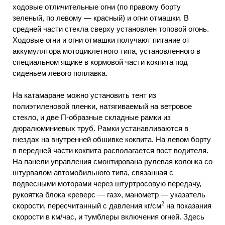
ходовые отличительные огни (по правому борту
зеленый, по левому — красный) и огни отмашки. В
средней части стекла сверху установлен топовой огонь.
Ходовые огни и огни отмашки получают питание от
аккумулятора мотоциклетного типа, установленного в
специальном ящике в кормовой части кокпита под
сиденьем левого поплавка.
На катамаране можно установить тент из
полиэтиленовой пленки, натягиваемый на ветровое
стекло, и две П-образные складные рамки из
дюралюминиевых труб. Рамки устанавливаются в
гнездах на внутренней обшивке кокпита. На левом борту
в передней части кокпита располагается пост водителя.
На панели управления смонтирована рулевая колонка со
штурвалом автомобильного типа, связанная с
подвесными моторами через штуртросовую передачу,
рукоятка блока «реверс — газ», манометр — указатель
2
скорости, пересчитанный с давления кг/см
на показания
скорости в км/час, и тумблеры включения огней. Здесь