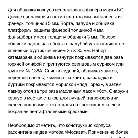
Для обшивки корпуса использована фанера марки БС.
Днище поплавков и настил платформы выполнены из
фанеры толщиной 5 мм. Борта, палуба и обшивка
платформы зашиты фанерой толщиной 4 мм,
фальшборт имеет толщину обшивки 3 мм. Поверх
обшивки вдоль паза борта с палубой устанавливается
ясеневый буртик сечением 25 X 30 мм. Набор
катамарана и обшивка изнутри покрываются два раза
горячей олифой и грунтуются свинцовым суриком или
грунтом № 138А. Спинки сидений, обшивка ящиков,
передняя панель, комингсы кокпита, раскладка и
буртики покрываются морилкой «под ‘ орех», а затем
лакируются за три раза масляным лаком «6с». Снаружи
корпус в местах стыков для лучшей гидроизоляции
оклеен полосами стеклоткани на эпоксидном клею и
покрашен пентафталевыми красками.
Необходимо отметить, что конструкция корпуса
рассчитана на два мотора «Москва». Применение более