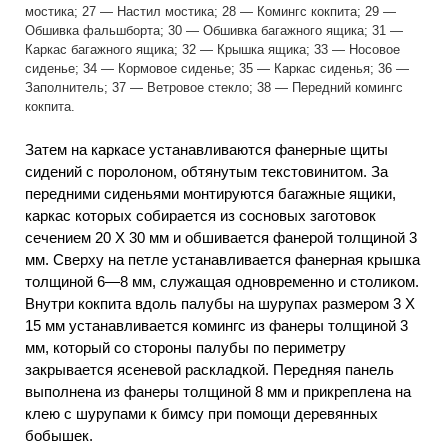
мостика; 27 — Настил мостика; 28 — Комингс кокпита; 29 —
Обшивка фальшборта; 30 — Обшивка багажного ящика; 31 —
Каркас багажного ящика; 32 — Крышка ящика; 33 — Носовое
сиденье; 34 — Кормовое сиденье; 35 — Каркас сиденья; 36 —
Заполнитель; 37 — Ветровое стекло; 38 — Передний комингс
кокпита.
Затем на каркасе устанавливаются фанерные щиты
сидений с поролоном, обтянутым текстовинитом. За
передними сиденьями монтируются багажные ящики,
каркас которых собирается из сосновых заготовок
сечением 20 X 30 мм и обшивается фанерой толщиной 3
мм. Сверху на петле устанавливается фанерная крышка
толщиной 6—8 мм, служащая одновременно и столиком.
Внутри кокпита вдоль палубы на шурупах размером 3 X
15 мм устанавливается комингс из фанеры толщиной 3
мм, который со стороны палубы по периметру
закрывается ясеневой раскладкой. Передняя панель
выполнена из фанеры толщиной 8 мм и прикреплена на
клею с шурупами к бимсу при помощи деревянных
бобышек.