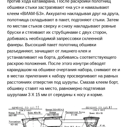
против хода катамарана. После раскройки полотнищ
обшивки стыки застрагивают «на ус» и намазывают
клеем «ВИАМ-Б3». Аккуратно накладывая друг на друга,
полотнища складывают в пакет, подгоняют стыки. Затем
по местам стыков сверху и снизу накладывают ровные
бруски и стягивают их струбцинами с двух сторон,
добиваясь необходимой запрессовки склеенной
фанеры. Высохший пакет полотнищ обшивки
разъединяют, зачищают от лишнего клея и
устанавливают на борта, добиваясь соответствующего
раскрою положения. После этого изнутри обводят
карандашом на обшивке очертания набора, снимают ее и
в местах прилегания к набору просверливают на равных
расстояниях отверстия под шурупы. Смазав клеем борт,
обшивку ставят на место, равномерно подтягивая
шурупами 3 X 15 мм от середины к носу и корме.