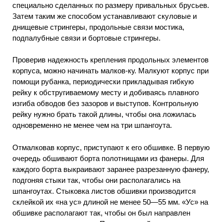
специально сделанных по размеру привальных брусьев.
Затем таким же способом устанавливают скуловые и
днищевые стрингеры, продольные связи мостика,
подпалубные связи и бортовые стрингеры.
Проверив надежность крепления продольных элементов
корпуса, можно начинать малков-ку. Малкуют корпус при
помощи рубанка, периодически прикладывая гибкую
рейку к обстругиваемому месту и добиваясь плавного
изгиба обводов без зазоров и выступов. Контрольную
рейку нужно брать такой длины, чтобы она ложилась
одновременно не менее чем на три шпангоута.
Отмалковав корпус, приступают к его обшивке. В первую
очередь обшивают борта полотнищами из фанеры. Для
каждого борта выкраивают заранее разрезанную фанеру,
подгоняя стыки так, чтобы они располагались на
шпангоутах. Стыковка листов обшивки производится
склейкой их «на ус» длиной не менее 50—55 мм. «Ус» на
обшивке располагают так, чтобы он был направлен