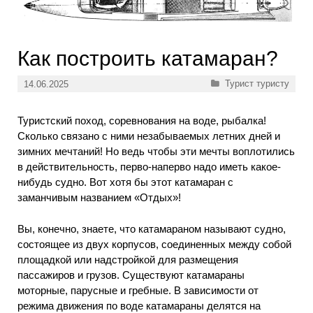
Как построить катамаран?
Рубрики
Турист туристу
14.06.2025
Туристский поход, соревнования на воде, рыбалка!
Сколько связано с ними незабываемых летних дней и
зимних мечтаний! Но ведь чтобы эти мечты воплотились
в действительность, перво-наперво надо иметь какое-
нибудь судно. Вот хотя бы этот катамаран с
заманчивым названием «Отдых»!
Вы, конечно, знаете, что катамараном называют судно,
состоящее из двух корпусов, соединенных между собой
площадкой или надстройкой для размещения
пассажиров и грузов. Существуют катамараны
моторные, парусные и гребные. В зависимости от
режима движения по воде катамараны делятся на