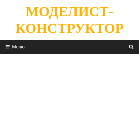
Перейти
МОДЕЛИСТ-
к
содержимому
КОНСТРУКТОР
Меню