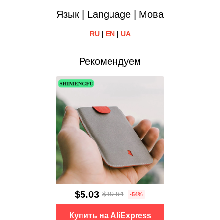
Язык | Language | Мова
RU
|
EN
|
UA
Рекомендуем
$5.03
$10.94
-54%
Купить на AliExpress