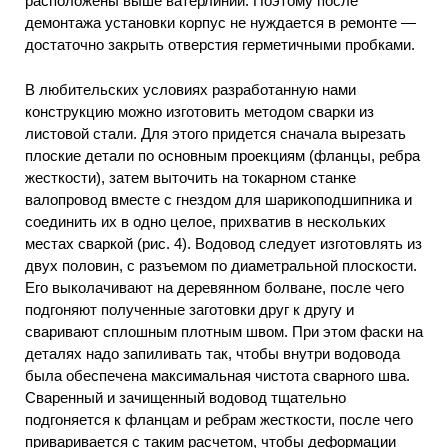
расположены выше ватерлинии. Поэтому после
демонтажа установки корпус не нуждается в ремонте —
достаточно закрыть отверстия герметичными пробками.
В любительских условиях разработанную нами
конструкцию можно изготовить методом сварки из
листовой стали. Для этого придется сначала вырезать
плоские детали по основным проекциям (фланцы, ребра
жесткости), затем выточить на токарном станке
валопровод вместе с гнездом для шарикоподшипника и
соединить их в одно целое, прихватив в нескольких
местах сваркой (рис. 4). Водовод следует изготовлять из
двух половин, с разъемом по диаметральной плоскости.
Его выколачивают на деревянном болване, после чего
подгоняют полученные заготовки друг к другу и
сваривают сплошным плотным швом. При этом фаски на
деталях надо запиливать так, чтобы внутри водовода
была обеспечена максимальная чистота сварного шва.
Сваренный и зачищенный водовод тщательно
подгоняется к фланцам и ребрам жесткости, после чего
приваривается с таким расчетом, чтобы деформации