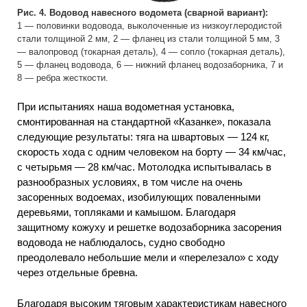
Рис. 4. Водовод навесного водомета (сварной вариант):
1 — половинки водовода, выколоченные из низкоуглеродистой
стали толщиной 2 мм, 2 — фланец из стали толщиной 5 мм, 3
— валопровод (токарная деталь), 4 — сопло (токарная деталь),
5 — фланец водовода, 6 — нижний фланец водозаборника, 7 и
8 — ребра жесткости.
При испытаниях наша водометная установка,
смонтированная на стандартной «Казанке», показала
следующие результаты: тяга на швартовых — 124 кг,
скорость хода с одним человеком на борту — 34 км/час,
с четырьмя — 28 км/час. Мотолодка испытывалась в
разнообразных условиях, в том числе на очень
засоренных водоемах, изобилующих поваленными
деревьями, топляками и камышом. Благодаря
защитному кожуху и решетке водозаборника засорения
водовода не наблюдалось, судно свободно
преодолевало небольшие мели и «перелезало» с ходу
через отдельные бревна.
Благодаря высоким тяговым характеристикам навесного