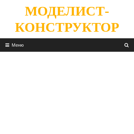
Перейти
МОДЕЛИСТ-
к
содержимому
КОНСТРУКТОР
Меню