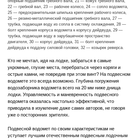
опорный подшипник гребного вала, 21 — кожух гребного вала,
22 — гребной вал, 23 — рабочее колесо, 24 — сопло водомета,
25 — предохранительная шпилька крепления рабочего колеса,
26 — резино-металлический подшипник гребного вала, 27 —
трубка, подающая воду из сопла в систему охлаждения, 28 —
болт крепления корпуса водомета к корпусу дейдвуда, 29 —
трубка, подающая воду в зарубашечное пространство
двигателя, 30 — корпус дейдвуда, 31 — болт крепления
дейдвуда к поддону силовой головки, 32 — козырек реверса.
Кто не мечтал, идя на лодке, забраться в самые
укромные, глухие места, перебраться через коряги и
острые камни, не повредив при этом винт? На подвесном
водомете это всегда возможно. Глубина погружения
водозаборника водомета всего на 20 мм ниже днища
лодки. Управляемость и маневренность подвесного
водомета оказалась настолько эффективной, что
приводила в изумление даже самих авторов, не говоря
уже о посторонних зрителях.
Подвесной водомет по своим характеристикам не
уступает лучшим отечественным подвесным лодочным