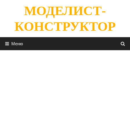
Перейти
МОДЕЛИСТ-
к
содержимому
КОНСТРУКТОР
Меню