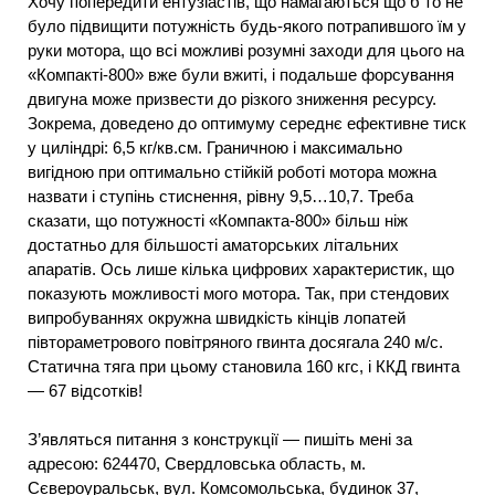
Хочу попередити ентузіастів, що намагаються що б то не
було підвищити потужність будь-якого потрапившого їм у
руки мотора, що всі можливі розумні заходи для цього на
«Компакті-800» вже були вжиті, і подальше форсування
двигуна може призвести до різкого зниження ресурсу.
Зокрема, доведено до оптимуму середнє ефективне тиск
у циліндрі: 6,5 кг/кв.см. Граничною і максимально
вигідною при оптимально стійкій роботі мотора можна
назвати і ступінь стиснення, рівну 9,5…10,7. Треба
сказати, що потужності «Компакта-800» більш ніж
достатньо для більшості аматорських літальних
апаратів. Ось лише кілька цифрових характеристик, що
показують можливості мого мотора. Так, при стендових
випробуваннях окружна швидкість кінців лопатей
півтораметрового повітряного гвинта досягала 240 м/с.
Статична тяга при цьому становила 160 кгс, і ККД гвинта
— 67 відсотків!
З’являться питання з конструкції — пишіть мені за
адресою: 624470, Свердловська область, м.
Сєвероуральськ, вул. Комсомольська, будинок 37,