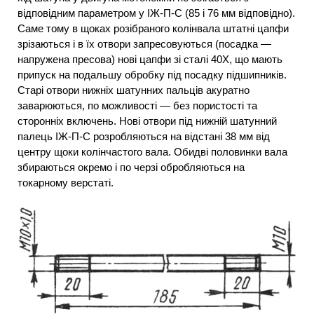
відповідним параметром у ІЖ-П-С (85 і 76 мм відповідно).
Саме тому в щоках розібраного колінвала штатні цапфи
зрізаються і в їх отвори запресовуються (посадка —
напружена пресова) нові цапфи зі сталі 40Х, що мають
припуск на подальшу обробку під посадку підшипників.
Старі отвори нижніх шатунних пальців акуратно
заварюються, по можливості — без пористості та
сторонніх включень. Нові отвори під нижній шатунний
палець ІЖ-П-С розробляються на відстані 38 мм від
центру щоки колінчастого вала. Обидві половинки вала
збираються окремо і по черзі обробляються на
токарному верстаті.