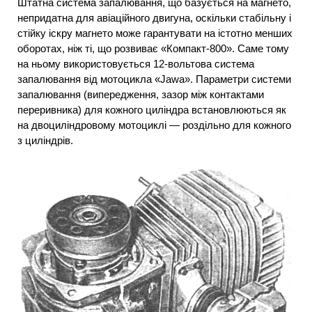
Штатна система запалювання, що базується на магнето,
непридатна для авіаційного двигуна, оскільки стабільну і
стійку іскру магнето може гарантувати на істотно менших
оборотах, ніж ті, що розвиває «Компакт-800». Саме тому
на ньому використовується 12-вольтова система
запалювання від мотоцикла «Jawa». Параметри системи
запалювання (випередження, зазор між контактами
переривника) для кожного циліндра встановлюються як
на двоциліндровому мотоциклі — роздільно для кожного
з циліндрів.