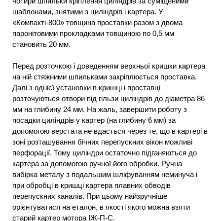
чотири шпильки кріплення циліндрів за суміщеними
шаблонами, знятими з циліндрів і картера. У
«Компакті-800» товщина проставки разом з двома
паронітовими прокладками товщиною по 0,5 мм
становить 20 мм.
Перед розточкою і доведенням верхньої кришки картера
на ній стяжними шпильками закріплюється проставка.
Далі з однієї установки в кришці і проставці
розточуються отвори під гільзи циліндрів до діаметра 86
мм на глибину 24 мм. На жаль, завершити роботу з
посадки циліндрів у картер (на глибину 6 мм) за
допомогою верстата не вдасться через те, що в картері в
зоні розташування бічних перепускних вікон можливі
перфорації. Тому циліндри остаточно підганяються до
картера за допомогою ручної його обробки. Ручна
вибірка металу з подальшим шліфуванням неминуча і
при обробці в кришці картера плавних обводів
перепускних каналів. При цьому найзручніше
орієнтуватися на еталон, в якості якого можна взяти
старий картер мотора ІЖ-П-С.