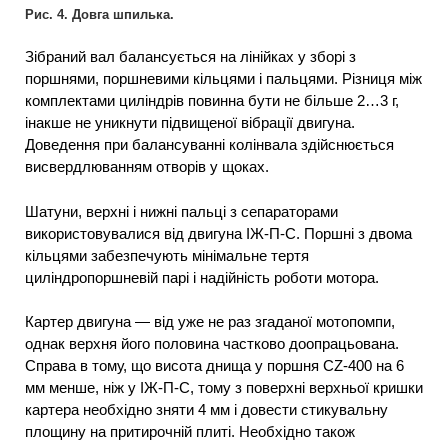
Рис. 4. Довга шпилька.
Зібраний вал балансується на лінійках у зборі з
поршнями, поршневими кільцями і пальцями. Різниця між
комплектами циліндрів повинна бути не більше 2…3 г,
інакше не уникнути підвищеної вібрації двигуна.
Доведення при балансуванні колінвала здійснюється
висвердлюванням отворів у щоках.
Шатуни, верхні і нижні пальці з сепараторами
використовувалися від двигуна ІЖ-П-С. Поршні з двома
кільцями забезпечують мінімальне тертя
циліндропоршневій парі і надійність роботи мотора.
Картер двигуна — від уже не раз згаданої мотопомпи,
однак верхня його половина частково доопрацьована.
Справа в тому, що висота днища у поршня CZ-400 на 6
мм менше, ніж у ІЖ-П-С, тому з поверхні верхньої кришки
картера необхідно зняти 4 мм і довести стикувальну
площину на притирочній плиті. Необхідно також