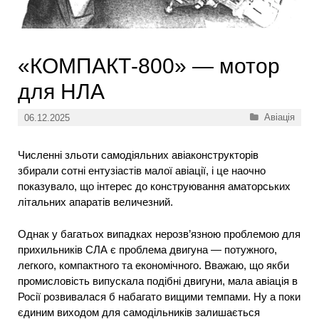
«КОМПАКТ-800» — мотор
для НЛА
Категорії
Авіація
06.12.2025
Численні зльоти самодіяльних авіаконструкторів
збирали сотні ентузіастів малої авіації, і це наочно
показувало, що інтерес до конструювання аматорських
літальних апаратів величезний.
Однак у багатьох випадках нерозв’язною проблемою для
прихильників СЛА є проблема двигуна — потужного,
легкого, компактного та економічного. Вважаю, що якби
промисловість випускала подібні двигуни, мала авіація в
Росії розвивалася б набагато вищими темпами. Ну а поки
єдиним виходом для самодільників залишається