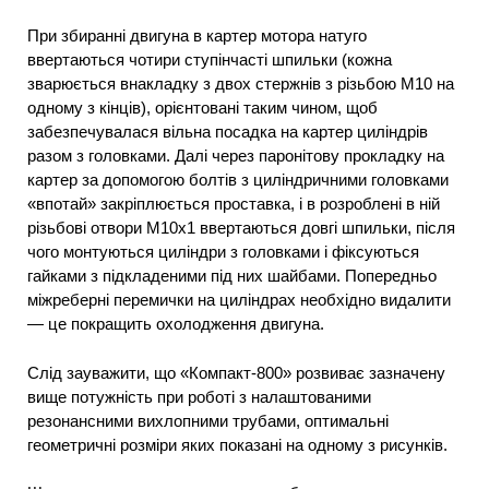
При збиранні двигуна в картер мотора натуго
ввертаються чотири ступінчасті шпильки (кожна
зварюється внакладку з двох стержнів з різьбою М10 на
одному з кінців), орієнтовані таким чином, щоб
забезпечувалася вільна посадка на картер циліндрів
разом з головками. Далі через паронітову прокладку на
картер за допомогою болтів з циліндричними головками
«впотай» закріплюється проставка, і в розроблені в ній
різьбові отвори М10х1 ввертаються довгі шпильки, після
чого монтуються циліндри з головками і фіксуються
гайками з підкладеними під них шайбами. Попередньо
міжреберні перемички на циліндрах необхідно видалити
— це покращить охолодження двигуна.
Слід зауважити, що «Компакт-800» розвиває зазначену
вище потужність при роботі з налаштованими
резонансними вихлопними трубами, оптимальні
геометричні розміри яких показані на одному з рисунків.