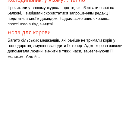
Холодильник, у якому… тепло
Прочитали у вашому журналі про те, як зберігати овочі на
балконі, і вирішили скористатися запрошенням редакції
поділитися своїм досвідом. Надсилаємо опис сховища,
простішого в будівництві...
Ясла для корови
Багато сільських мешканців, які раніше не тримали корів у
господарстві, змушені заводити їх тепер. Адже корова завжди
допомагала людині вижити в тяжкі часи, забезпечуючи її
молоком. Але й...