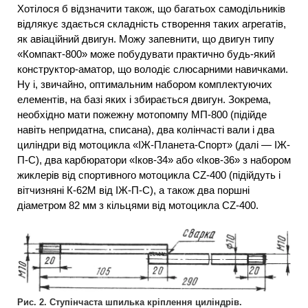
Хотілося б відзначити також, що багатьох самодільників
відлякує здається складність створення таких агрегатів,
як авіаційний двигун. Можу запевнити, що двигун типу
«Компакт-800» може побудувати практично будь-який
конструктор-аматор, що володіє слюсарними навичками.
Ну і, звичайно, оптимальним набором комплектуючих
елементів, на базі яких і збирається двигун. Зокрема,
необхідно мати пожежну мотопомпу МП-800 (підійде
навіть непридатна, списана), два колінчасті вали і два
циліндри від мотоцикла «ІЖ-Планета-Спорт» (далі — ІЖ-
П-С), два карбюратори «Іков-34» або «Іков-36» з набором
жиклерів від спортивного мотоцикла CZ-400 (підійдуть і
вітчизняні К-62М від ІЖ-П-С), а також два поршні
діаметром 82 мм з кільцями від мотоцикла CZ-400.
Рис. 2. Ступінчаста шпилька кріплення циліндрів.