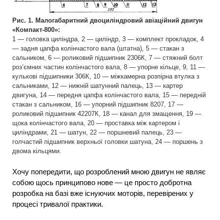
Рис. 1. Малогабаритний двоциліндровий авіаційний двигун
«Компакт-800»:
1 — головка циліндра, 2 — циліндр, 3 — комплект прокладок, 4
— задня цапфа колінчастого вала (штатна), 5 — стакан з
сальником, 6 — роликовий підшипник 2306К, 7 — стяжний болт
роз’ємних частин колінчастого вала, 8 — упорне кільце, 9, 11 —
кулькові підшипники 306К, 10 — міжкамерна розпірна втулка з
сальниками, 12 — нижній шатунний палець, 13 — картер
двигуна, 14 — передня цапфа колінчастого вала, 15 — передній
стакан з сальником, 16 — упорний підшипник 8207, 17 —
роликовий підшипник 42207К, 18 — канал для змащення, 19 —
щока колінчастого вала, 20 — проставка між картером і
циліндрами, 21 — шатун, 22 — поршневий палець, 23 —
голчастий підшипник верхньої головки шатуна, 24 — поршень з
двома кільцями.
Хочу попередити, що розроблений мною двигун не являє
собою щось принципово нове — це просто добротна
розробка на базі вже існуючих моторів, перевірених у
процесі тривалої практики.