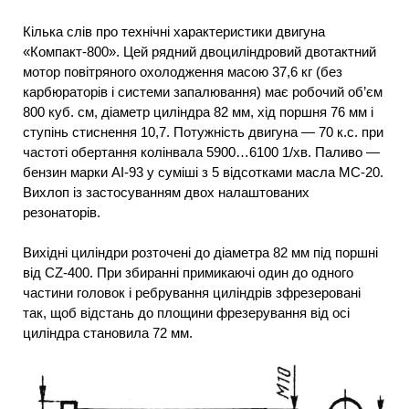
Кілька слів про технічні характеристики двигуна
«Компакт-800». Цей рядний двоциліндровий двотактний
мотор повітряного охолодження масою 37,6 кг (без
карбюраторів і системи запалювання) має робочий об’єм
800 куб. см, діаметр циліндра 82 мм, хід поршня 76 мм і
ступінь стиснення 10,7. Потужність двигуна — 70 к.с. при
частоті обертання колінвала 5900…6100 1/хв. Паливо —
бензин марки АІ-93 у суміші з 5 відсотками масла МС-20.
Вихлоп із застосуванням двох налаштованих
резонаторів.
Вихідні циліндри розточені до діаметра 82 мм під поршні
від CZ-400. При збиранні примикаючі один до одного
частини головок і ребрування циліндрів зфрезеровані
так, щоб відстань до площини фрезерування від осі
циліндра становила 72 мм.