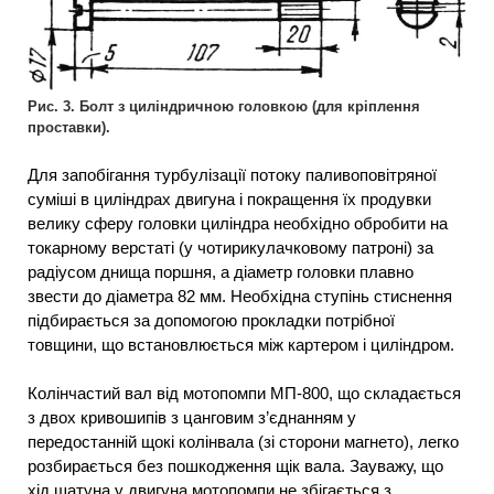
Рис. 3. Болт з циліндричною головкою (для кріплення
проставки).
Для запобігання турбулізації потоку паливоповітряної
суміші в циліндрах двигуна і покращення їх продувки
велику сферу головки циліндра необхідно обробити на
токарному верстаті (у чотирикулачковому патроні) за
радіусом днища поршня, а діаметр головки плавно
звести до діаметра 82 мм. Необхідна ступінь стиснення
підбирається за допомогою прокладки потрібної
товщини, що встановлюється між картером і циліндром.
Колінчастий вал від мотопомпи МП-800, що складається
з двох кривошипів з цанговим з’єднанням у
передостанній щокі колінвала (зі сторони магнето), легко
розбирається без пошкодження щік вала. Зауважу, що
хід шатуна у двигуна мотопомпи не збігається з