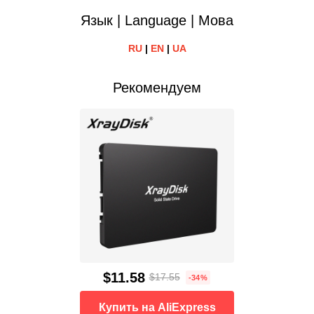
Язык | Language | Мова
RU
|
EN
|
UA
Рекомендуем
$11.58
$17.55
-34%
Купить на AliExpress