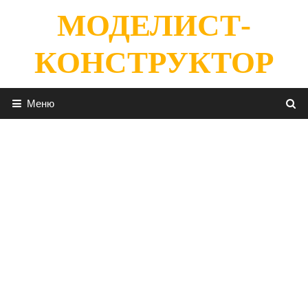
Перейти
МОДЕЛИСТ-
к
содержимому
КОНСТРУКТОР
Меню