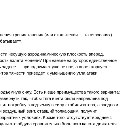
шения трения качения (или скольжения — ка аэросанях)
абатывает».
ести несущую аэродинамическую плоскость вперед.
ость взлета модели? При наезде на бугорок единственное
заднее — приподнимает уже не нос, а хвост корпуса.
нтра тяжести приведет, к уменьшению угла атаки
одъемную силу. Есть и еще преимущества такого варианта:
азвернуть так, чтобы тяга винта была направлена под
шит потребную подъемную силу стабилизатора, а заодно и
 и воздушный винт, ставший толкающим, получит
оприятных условиях. Кроме того, отсутствует вреднее 1
зультате обдува сравнительно большого капота двигателя