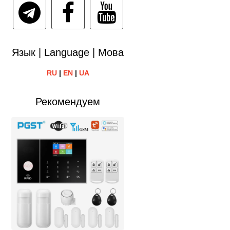
Язык | Language | Мова
RU
|
EN
|
UA
Рекомендуем