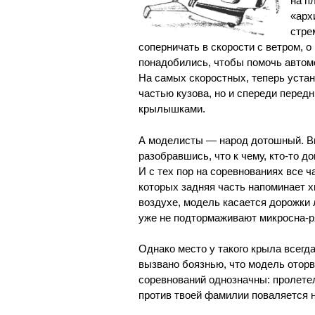
на п
«арх
стре
соперничать в скорости с ветром, о
понадобились, чтобы помочь автомо
На самых скоростных, теперь уста
частью кузова, но и спереди пере
крылышками.
А моделисты — народ дотошный. Вн
разобравшись, что к чему, кто-то 
И с тех пор на соревнованиях все 
которых задняя часть напоминает х
воздухе, модель касается дорожки 
уже не подтормаживают микросна-р
Однако место у такого крыла всегда
вызвано боязнью, что модель оторв
соревнований однозначны: пролете
против твоей фамилии поваляется 