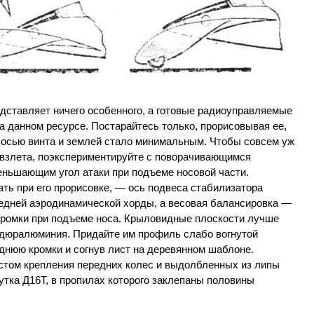
дставляет ничего особенного, а готовые радиоуправляемые
 данном ресурсе. Постарайтесь только, прорисовывая ее,
 осью винта и землей стало минимальным.
Чтобы совсем уж
 взлета, поэкспериментируйте с поворачивающимся
еньшающим угол атаки при подъеме носовой части.
ать при его прорисовке, — ось подвеса стабилизатора
едней аэродинамической хорды, а весовая балансировка —
кромки при подъеме носа. Крыловидные плоскости лучше
о дюралюминия. Придайте им профиль слабо вогнутой
днюю кромки и согнув лист на деревянном шаблоне.
стом крепления передних колес и выдолбленных из липы
утка Д16Т, в пропилах которого заклепаны половины