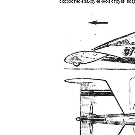
скоростной закрученной струей возд