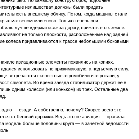
лавники рыб. По замыслу конструкторов, подобные
итектурные излишества» должны были придать
мительность внешнему облику. Потом, когда машины стали
 крыльях вспомнили снова. Только теперь они
билю лучше «держаться» за дорогу, прижать его к земле.
навливают не только плоскости, расположенные над задней
дние колеса придавливаются к трассе небольшими боковыми
ачале авиационные элементы появились на копиях,
догадался использовать не прижимающую, а подъемную силу.
чаще встречаются скоростные аэромобили и аэросани, у
вост самолёта. Во время заезда стабилизатор держит ее в
лишь одним колесом (или коньком) из трех. Остальные два
яд.
 одно — сзади. А собственно, почему? Скорее всего это
ется от беговой дорожки. Ведь это не авиация — правила
ла модель больше половины круга — в зачетной ведомости
ноль.