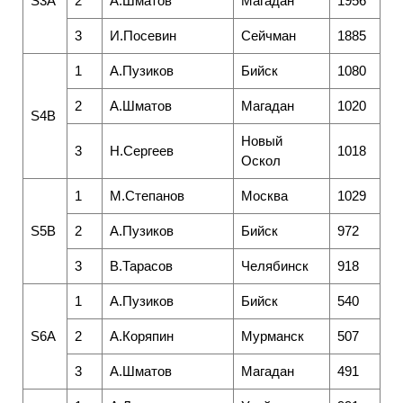
S3A
2
А.Шматов
Магадан
1956
3
И.Посевин
Сейчман
1885
1
А.Пузиков
Бийск
1080
2
А.Шматов
Магадан
1020
S4B
Новый
3
H.Сергеев
1018
Оскол
1
М.Степанов
Москва
1029
S5B
2
А.Пузиков
Бийск
972
3
В.Тарасов
Челябинск
918
1
А.Пузиков
Бийск
540
S6A
2
А.Коряпин
Мурманск
507
3
А.Шматов
Магадан
491