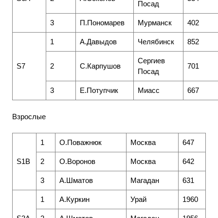
Посад
3
П.Пономарев
Мурманск
402
1
А.Давыдов
Челябинск
852
Сергиев
S7
2
С.Карпушов
701
Посад
3
Е.Потупчик
Миасс
667
Взрослые
1
О.Поважнюк
Москва
647
S1B
2
О.Воронов
Москва
642
3
А.Шматов
Магадан
631
1
А.Куркин
Урай
1960