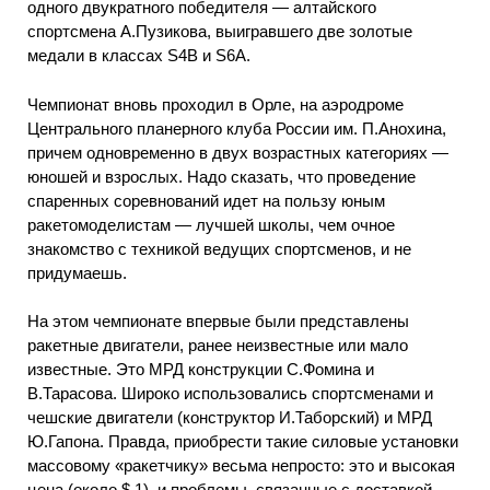
одного двукратного победителя — алтайского
спортсмена А.Пузикова, выигравшего две золотые
медали в классах S4B и S6A.
Чемпионат вновь проходил в Орле, на аэродроме
Центрального планерного клуба России им. П.Анохина,
причем одновременно в двух возрастных категориях —
юношей и взрослых. Надо сказать, что проведение
спаренных соревнований идет на пользу юным
ракетомоделистам — лучшей школы, чем очное
знакомство с техникой ведущих спортсменов, и не
придумаешь.
На этом чемпионате впервые были представлены
ракетные двигатели, ранее неизвестные или мало
известные. Это МРД конструкции С.Фомина и
В.Тарасова. Широко использовались спортсменами и
чешские двигатели (конструктор И.Таборский) и МРД
Ю.Гапона. Правда, приобрести такие силовые установки
массовому «ракетчику» весьма непросто: это и высокая
цена (около $ 1), и проблемы, связанные с доставкой.