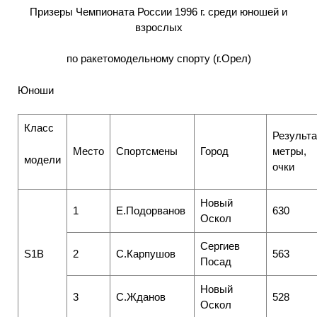
Призеры Чемпионата России 1996 г. среди юношей и
взрослых
по ракетомодельному спорту (г.Орел)
Юноши
Класс
Результа
Место
Спортсмены
Город
метры,
модели
очки
Новый
1
Е.Подорванов
630
Оскол
Сергиев
S1B
2
С.Карпушов
563
Посад
Новый
3
С.Жданов
528
Оскол