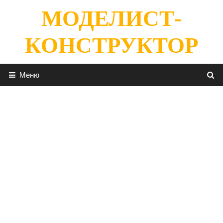
Перейти
МОДЕЛИСТ-
к
содержимому
КОНСТРУКТОР
Меню