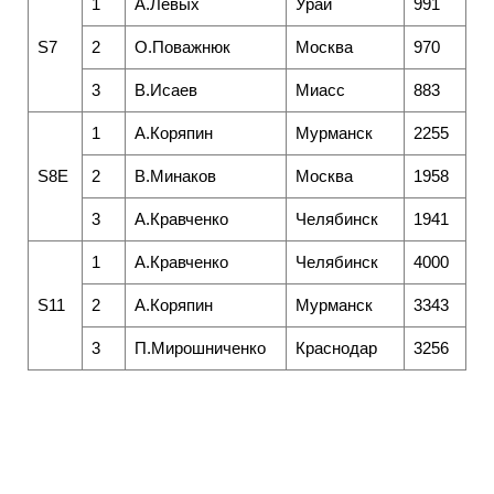
1
А.Левых
Урай
991
S7
2
О.Поважнюк
Москва
970
3
В.Исаев
Миасс
883
1
А.Коряпин
Мурманск
2255
S8E
2
В.Минаков
Москва
1958
3
А.Кравченко
Челябинск
1941
1
А.Кравченко
Челябинск
4000
S11
2
А.Коряпин
Мурманск
3343
3
П.Мирошниченко
Краснодар
3256