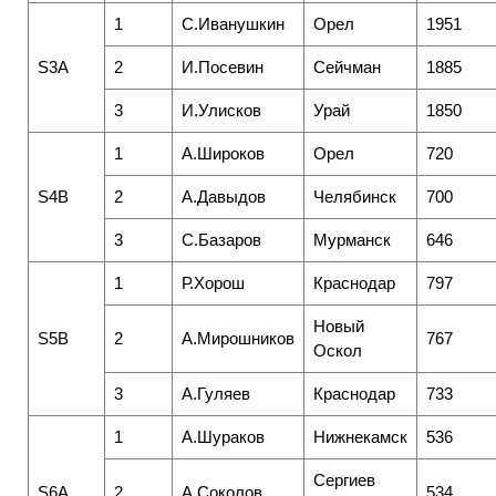
1
С.Иванушкин
Орел
1951
S3A
2
И.Посевин
Сейчман
1885
3
И.Улисков
Урай
1850
1
А.Широков
Орел
720
S4B
2
А.Давыдов
Челябинск
700
3
С.Базаров
Мурманск
646
1
Р.Хорош
Краснодар
797
Новый
S5B
2
А.Мирошников
767
Оскол
3
А.Гуляев
Краснодар
733
1
А.Шураков
Нижнекамск
536
Сергиев
S6A
2
А.Соколов
534