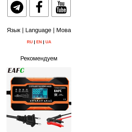
Язык | Language | Мова
RU
|
EN
|
UA
Рекомендуем