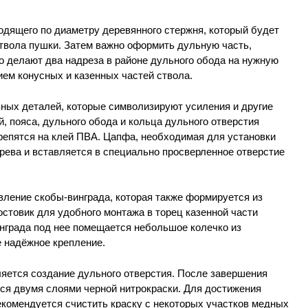
одящего по диаметру деревянного стержня, который будет
ствола пушки. Затем важно оформить дульную часть,
о делают два надреза в районе дульного обода на нужную
ем конусных и казенных частей ствола.
ных деталей, которые символизируют усиления и другие
, пояса, дульного обода и кольца дульного отверстия
репятся на клей ПВА. Цапфа, необходимая для установки
ерева и вставляется в специально просверленное отверстие
ление скобы-винграда, которая также формируется из
остовик для удобного монтажа в торец казенной части
инграда под нее помещается небольшое колечко из
е надёжное крепление.
ется создание дульного отверстия. После завершения
ся двумя слоями черной нитрокраски. Для достижения
комендуется счистить краску с некоторых участков медных