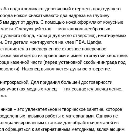
таба подготавливают деревянный стержень подходящего
 обода ножом «накатывают» два надреза на глубину
15 мм друг от друга. С помощью ножа оформляют конусные
ой части. Следующий этап — монтаж кольцеобразных
, дульного обода, кольца дульного отверстия), имитируемых
и. Эти детали монтируются на клее ПВА. Цапфа
вставляется в просверленное сквозное поперечное
 также выгибается из проволоки и имеет отогнутый хвостовик
рце казенной части (перед установкой скобы-винграда под
роволоки). Наконец выполняется дульное отверстие.
нитрокраской. Для придания большей достоверности
рых участках медных колец — так создастся впечатление,
лла.
иков – это увлекательное и творческое занятие, которое
определённых навыков работы с материалами. Однако не
 специализированным станкам для обработки деталей из
тся обращаться к альтернативным методикам, включающим