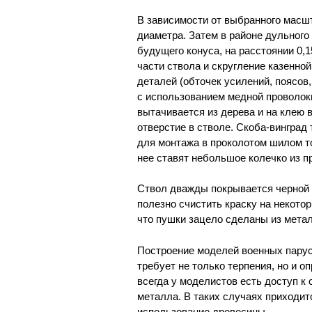
В зависимости от выбранного масш
диаметра. Затем в районе дульного
будущего конуса, на расстоянии 0,
части ствола и скругление казенн
деталей (обточек усилений, поясов
с использованием медной проволок
вытачивается из дерева и на клею 
отверстие в стволе. Скоба-винград
для монтажа в проколотом шилом то
нее ставят небольшое колечко из п
Ствол дважды покрывается черной 
полезно счистить краску на некото
что пушки зацело сделаны из мета
Построение моделей военных парусн
требует не только терпения, но и 
всегда у моделистов есть доступ к
металла. В таких случаях приходи
использование древесины.