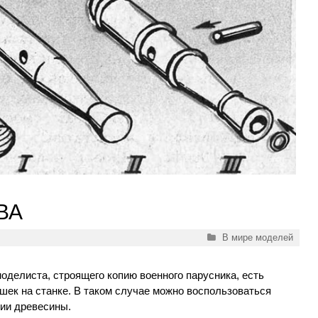
ВА
Рубрики
В мире моделей
моделиста, строящего копию военного парусника, есть
шек на станке. В таком случае можно воспользоваться
нии древесины.