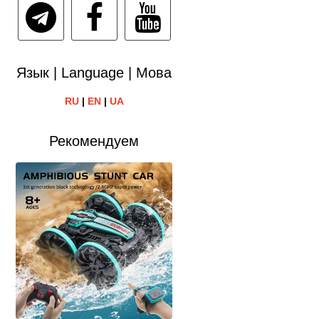
Язык | Language | Мова
RU
|
EN
|
UA
Рекомендуем