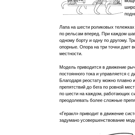
мощн
широ
подн
Лапа на шести роликовых тележках
по рельсам вперед. При каждом шаг
одному борту и одну по другому. Т
опорные. Опора на три точки дает 
местности.
Модель приводится в движение ры
постоянного тока и управляется с д
Благодаря реостату можно плавно и
препятствий до бега по ровной мес
по шести на каждом, работающих с
преодолевать более сложные препя
«Геракл» приводит в движение сис
задумано усовершенствование мод