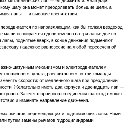
ых металлических лап — ее движители. Благодаря
кому шагу она может преодолевать большие щели, а
имая лапы — и высокие препятствия.
 передвигается по направляющим, как бы толкая вездеход
е машина опирается одновременно на три лапы: две по
ри лапы, поднятые вверх, в конце движения подменяют
вездеходу надежное равновесие на любой пересеченной
чажно-шатунным механизмом и электродвигателем
истанционного пульта, рассчитанного на три команды.
зменять скорости: от медленного шага при преодолении
тности. Желательно иметь два корпуса и двенадцать лап —
инхронно. За счет шарнирного соединения шагоход сможет
тствия и изменять направление движения.
тема рычагов, перемещающих и поднимающих лапы. Нами
ели путем замены рычагов гидроцилиндрами.