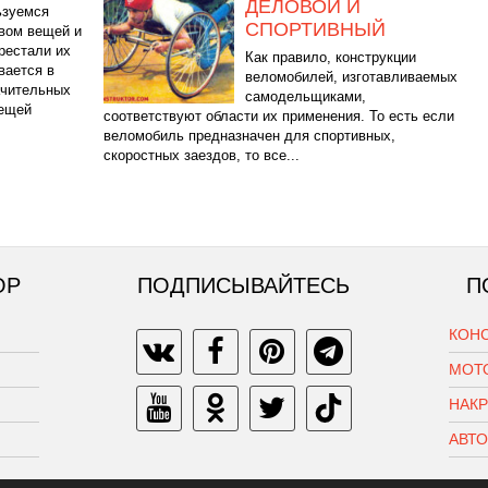
ДЕЛОВОЙ И
ьзуемся
СПОРТИВНЫЙ
вом вещей и
рестали их
Как правило, конструкции
вается в
веломобилей, изготавливаемых
ачительных
самодельщиками,
вещей
соответствуют области их применения. То есть если
веломобиль предназначен для спортивных,
скоростных заездов, то все...
ОР
ПОДПИСЫВАЙТЕСЬ
П
КОН
МОТ
НАК
АВТ