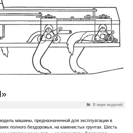
Л»
Рубрики
В мире моделей
модель машины, предназначенной для эксплуатации в
виях полного бездорожья, на каменистых грунтах. Шесть