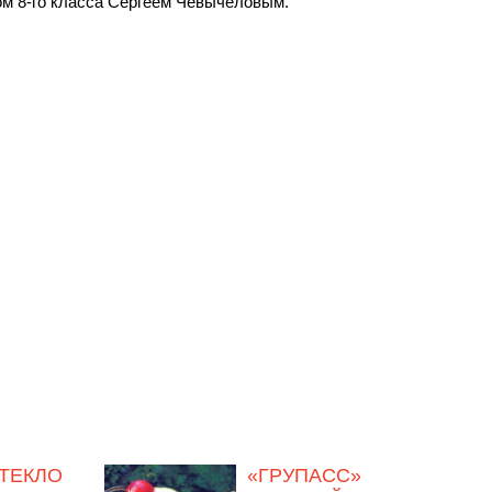
ом 8-го класса Сергеем Чевычеловым.
ТЕКЛО
«ГРУПАСС»