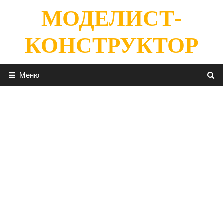
Перейти
МОДЕЛИСТ-
к
содержимому
КОНСТРУКТОР
Меню