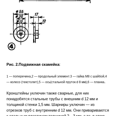
Рис. 2.Подвижная скамейка
:
1 — поперечина,2 — продольный элемент.3 — гайка М8 с шайбой,4
.
— колесо (текстолит),5 — ось(стальной пруток d 8 мм),6 — планка
Кронштейны уключин также сварные, для них
понадобятся стальные трубы с внешним d 12 мм и
толщиной стенки 1,5 мм. Шарниры уключин — из
отрезков труб с внутренним d 12 мм. Они привариваются
к стальным пластинам толщиной 2—3 мм, а те, в свою