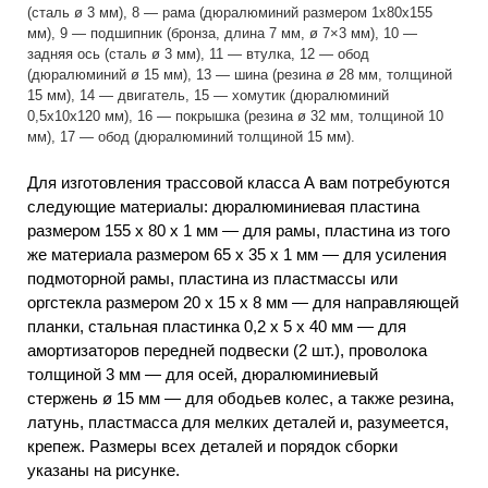
(сталь ø 3 мм), 8 — рама (дюралюминий размером 1x80x155
мм), 9 — подшипник (бронза, длина 7 мм, ø 7×3 мм), 10 —
задняя ось (сталь ø 3 мм), 11 — втулка, 12 — обод
(дюралюминий ø 15 мм), 13 — шина (резина ø 28 мм, толщиной
15 мм), 14 — двигатель, 15 — хомутик (дюралюминий
0,5x10x120 мм), 16 — покрышка (резина ø 32 мм, толщиной 10
мм), 17 — обод (дюралюминий толщиной 15 мм).
Для изготовления трассовой класса А вам потребуются
следующие материалы: дюралюминиевая пластина
размером 155 х 80 х 1 мм — для рамы, пластина из того
же материала размером 65 х 35 х 1 мм — для усиления
подмоторной рамы, пластина из пластмассы или
оргстекла размером 20 х 15 х 8 мм — для направляющей
планки, стальная пластинка 0,2 х 5 х 40 мм — для
амортизаторов передней подвески (2 шт.), проволока
толщиной 3 мм — для осей, дюралюминиевый
стержень ø 15 мм — для ободьев колес, а также резина,
латунь, пластмасса для мелких деталей и, разумеется,
крепеж. Размеры всех деталей и порядок сборки
указаны на рисунке.