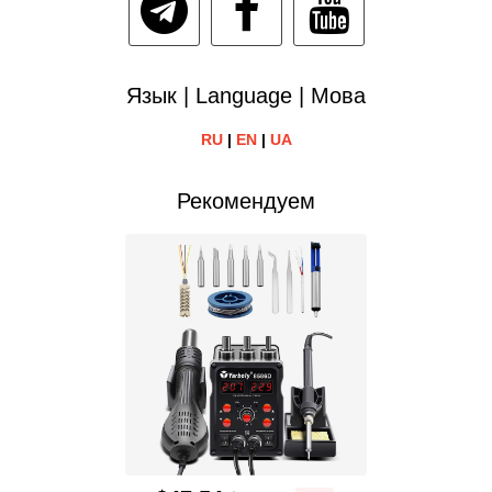
Язык | Language | Мова
RU
|
EN
|
UA
Рекомендуем