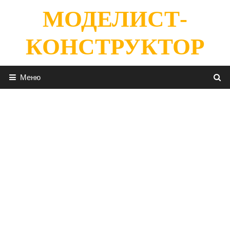
Перейти
МОДЕЛИСТ-
к
содержимому
КОНСТРУКТОР
Меню