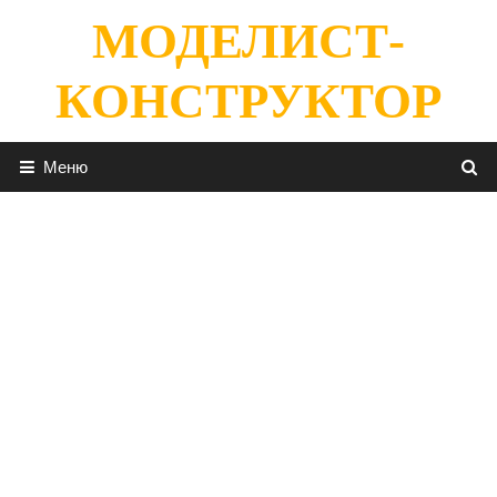
Перейти
МОДЕЛИСТ-
к
содержимому
КОНСТРУКТОР
Меню