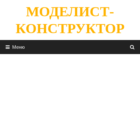
Перейти
МОДЕЛИСТ-
к
содержимому
КОНСТРУКТОР
Меню