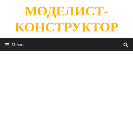
Перейти
МОДЕЛИСТ-
к
содержимому
КОНСТРУКТОР
Меню