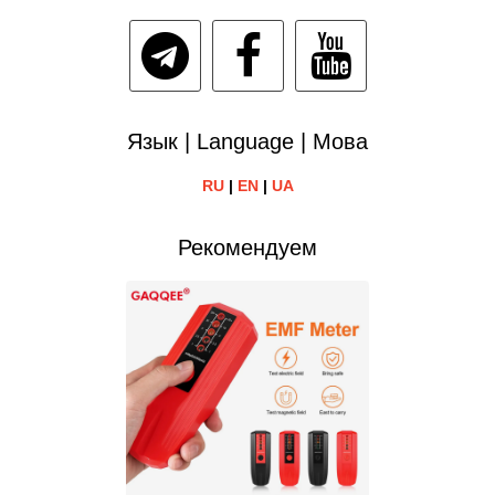
Язык | Language | Мова
RU
|
EN
|
UA
Рекомендуем