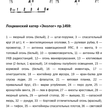
Лоцманский катер «Эколог» пр.1459:
1 — якорный огонь (белый), 2 — штаг-поручни, 3 — спасательный
круг (4 шт.), 4 — вентиляционные оголовки, 5 — рулевая рубка, 6 —
прожектор, 7 — антенна навигационной РЛС, 8 — мачта, 9 —
топовый огонь (белый), 10 — громкоговоритель, 11 — антенны КВ и
УКВ радиостанций, 12— огонь маневроуказания, 13 — клотиковые
огни (2 белых, 1 красный), 14 плафоны палубного освещения, 15 —
кормовой огонь (белый), 16 — пожарный инвентарь, 17 —
огнетушители, 18 — контейнер для мусора, 19 — кран-балка для
спуска лодки, 20 — флагшток, 21 — киповая планка, 22 —
привальный брус, £5— марки углубления, 24 — перо руля, 25 —
кронштейн винта, 26 — люк в форпик, 27 — кнехты крестовые, 28 —
якорный шпиль, 29 — цепной стопор, 30 — вьюшка, 31 —запасной
якорь, 32 — рундук, 33 — бортовой отличительный огонь (красный),
34 — тифон, 35 — контейнеры спасательных плотов, 36 — световой