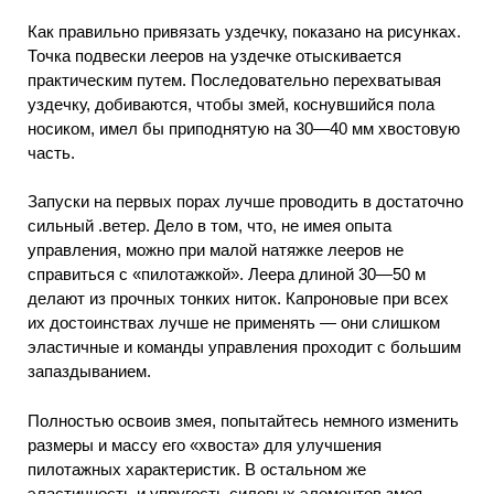
Как правильно привязать уздечку, показано на рисунках.
Точка подвески лееров на уздечке отыскивается
практическим путем. Последовательно перехватывая
уздечку, добиваются, чтобы змей, коснувшийся пола
носиком, имел бы приподнятую на 30—40 мм хвостовую
часть.
Запуски на первых порах лучше проводить в достаточно
сильный .ветер. Дело в том, что, не имея опыта
управления, можно при малой натяжке лееров не
справиться с «пилотажкой». Леера длиной 30—50 м
делают из прочных тонких ниток. Капроновые при всех
их достоинствах лучше не применять — они слишком
эластичные и команды управления проходит с большим
запаздыванием.
Полностью освоив змея, попытайтесь немного изменить
размеры и массу его «хвоста» для улучшения
пилотажных характеристик. В остальном же
эластичность и упругость силовых элементов змея