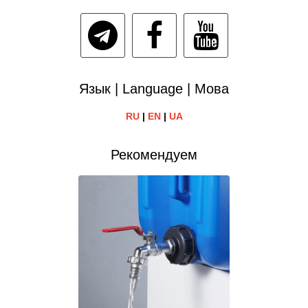
Язык | Language | Мова
RU
|
EN
|
UA
Рекомендуем