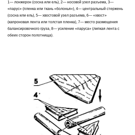
1— лонжерон (сосна или ель), 2— носовой узел разъема, 3—
«парус» (пленка или ткань «болонья»), 4— центральный стержень
(сосна или ель), 5— хвостовой узел разъема, 6— «хвост»
(капроновая лента или толстая пленка), 7— место размещения
балансировочного груза, 8— усиление «паруса» (липкая лента с
обеих сторон полотнища).