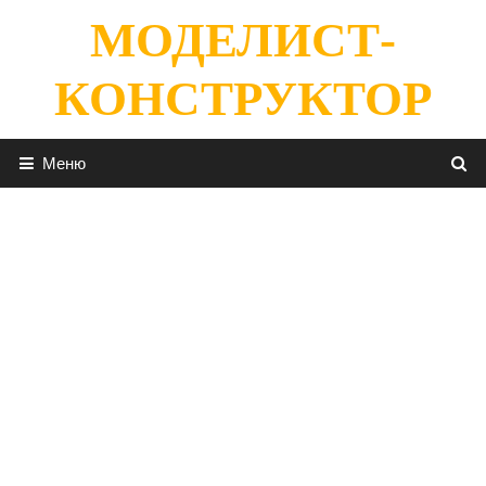
Перейти
МОДЕЛИСТ-
к
содержимому
КОНСТРУКТОР
Меню