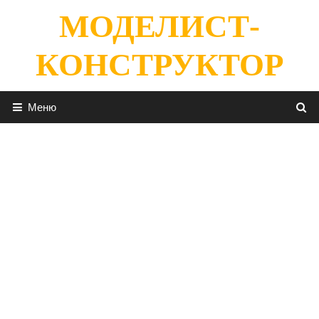
Перейти
МОДЕЛИСТ-
к
содержимому
КОНСТРУКТОР
Меню