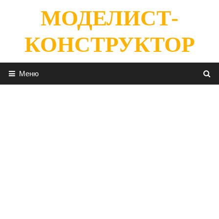
Перейти
МОДЕЛИСТ-
к
содержимому
КОНСТРУКТОР
Меню