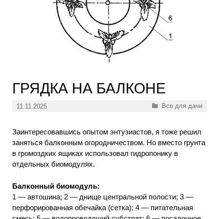
ГРЯДКА НА БАЛКОНЕ
Рубрики
Все для дачи
11.11.2025
Заинтересовавшись опытом энтузиастов, я тоже решил
заняться балконным огородничеством. Но вместо грунта
в громоздких ящиках использовал гидропонику в
отдельных биомодулях.
Балконный биомодуль:
1 — автошина; 2 — днище центральной полости; 3 —
перфорированная обечайка (сетка); 4 — питательная
смесь; 5 — водопроводящий субстрат; 6 — посадочное