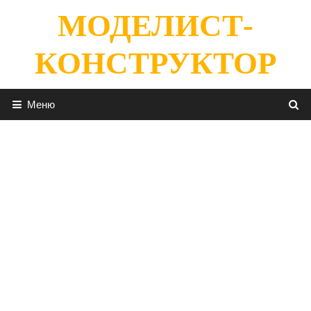
Перейти
МОДЕЛИСТ-
к
содержимому
КОНСТРУКТОР
Меню