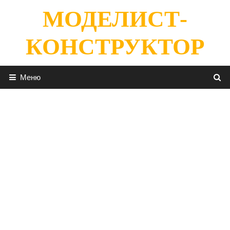
Перейти
МОДЕЛИСТ-
к
содержимому
КОНСТРУКТОР
Меню