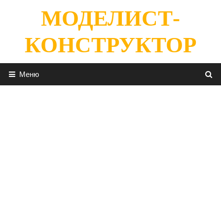
Перейти
МОДЕЛИСТ-
к
содержимому
КОНСТРУКТОР
Меню