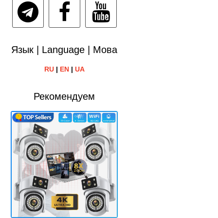
Язык | Language | Мова
RU
|
EN
|
UA
Рекомендуем