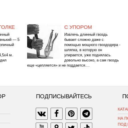
ГОЛКЕ
С УПОРОМ
ачный
Извлечь длинный гвоздь
ленький — 5
бывает сложно даже с
ирпичный
помощью мощного гвоздодера -
шляпка, в которую он
,5x4 м.
упирается, уже поднялась
одил
довольно высоко, а сам гвоздь
еще «цепляется» и не поддается....
ОР
ПОДПИСЫВАЙТЕСЬ
П
КАТ
НА П
ПОД