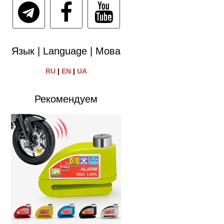
Язык | Language | Мова
RU
|
EN
|
UA
Рекомендуем