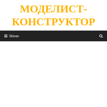
Перейти
МОДЕЛИСТ-
к
содержимому
КОНСТРУКТОР
Меню