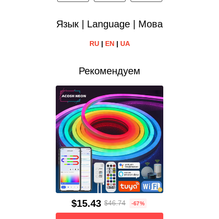
Язык | Language | Мова
RU
|
EN
|
UA
Рекомендуем
$15.43
$46.74
-67%