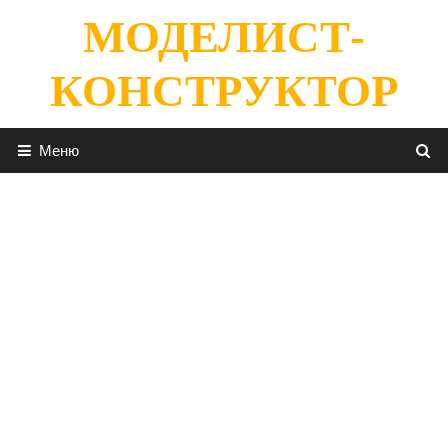
Перейти
МОДЕЛИСТ-
к
содержимому
КОНСТРУКТОР
Меню