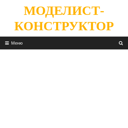
Перейти
МОДЕЛИСТ-
к
содержимому
КОНСТРУКТОР
Меню