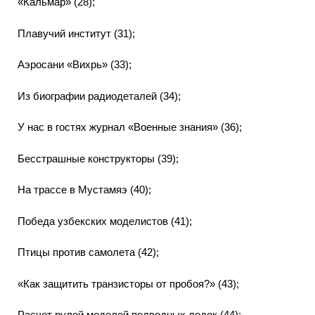
«Кальмар» (28);
Плавучий институт (31);
Аэросани «Вихрь» (33);
Из биографии радиодеталей (34);
У нас в гостях журнал «Военные знания» (36);
Бесстрашные конструкторы (39);
На трассе в Мустамяэ (40);
Победа узбекских моделистов (41);
Птицы против самолета (42);
«Как защитить транзисторы от пробоя?» (43);
Расчет рулей моделей подводных лодок (44);