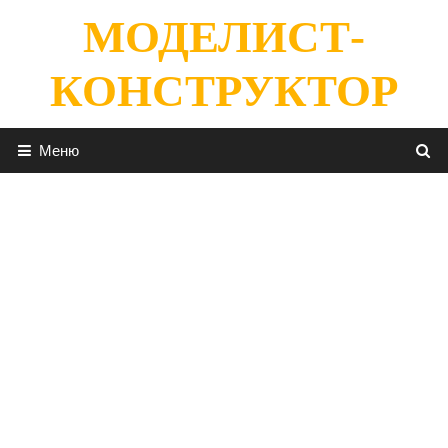
Перейти
МОДЕЛИСТ-
к
содержимому
КОНСТРУКТОР
Меню