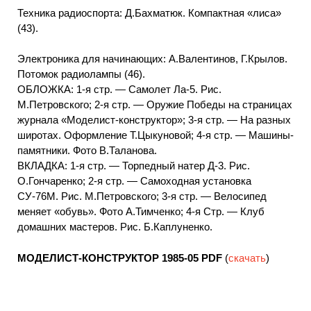
Техника радиоспорта: Д.Бахматюк. Компактная «лиса»
(43).
Электроника для начинающих: А.Валентинов, Г.Крылов.
Потомок радиолампы (46).
ОБЛОЖКА: 1-я стр. — Самолет Ла-5. Рис.
М.Петровского; 2-я стр. — Оружие Победы на страницах
журнала «Моделист-конструктор»; 3-я стр. — На разных
широтах. Оформление Т.Цыкуновой; 4-я стр. — Машины-
памятники. Фото В.Таланова.
ВКЛАДКА: 1-я стр. — Торпедный натер Д-3. Рис.
О.Гончаренко; 2-я стр. — Самоходная установка
СУ-76М. Рис. М.Петровского; 3-я стр. — Велосипед
меняет «обувь». Фото А.Тимченко; 4-я Стр. — Клуб
домашних мастеров. Рис. Б.Каплуненко.
МОДЕЛИСТ-КОНСТРУКТОР 1985-05
PDF
(
скачать
)