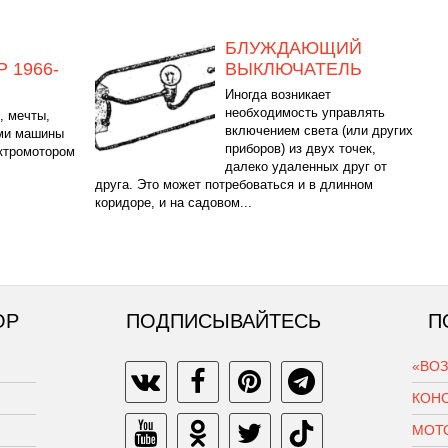
БЛУЖДАЮЩИЙ
 1966-
ВЫКЛЮЧАТЕЛЬ
Иногда возникает
необходимость управлять
, мечты,
включением света (или других
ами машины
приборов) из двух точек,
ектромотором
далеко удаленных друг от
друга. Это может потребоваться и в длинном
коридоре, и на садовом...
ОР
ПОДПИСЫВАЙТЕСЬ
П
«ВО
КОН
МОТ