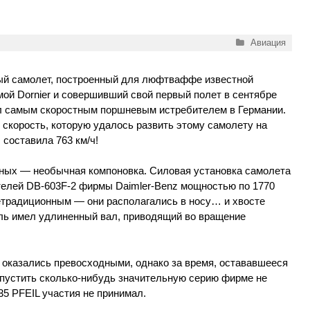
Рубрики
Авиация
ый самолет, построенный для люфтваффе известной
ой Dornier и совершивший свой первый полет в сентябре
ал самым скоростным поршневым истребителем в Германии.
скорость, которую удалось развить этому самолету на
 составила 763 км/ч!
ных — необычная компоновка. Силовая установка самолета
телей DB-603F-2 фирмы Daimler-Benz мощностью по 1770
етрадиционным — они располагались в носу… и хвосте
ель имел удлиненный вал, приводящий во вращение
 оказались превосходными, однако за время, остававшееся
ыпустить сколько-нибудь значительную серию фирме не
5 PFEIL участия не принимал.