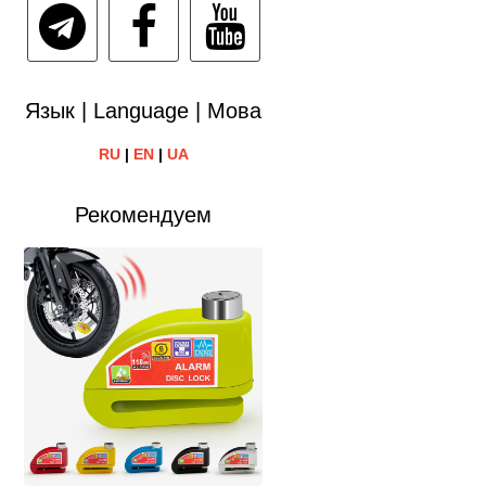
Язык | Language | Мова
RU
|
EN
|
UA
Рекомендуем