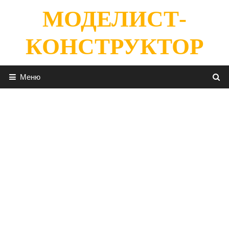
Перейти
МОДЕЛИСТ-
к
содержимому
КОНСТРУКТОР
Меню