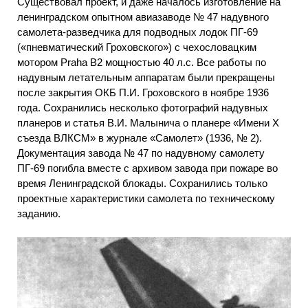
Существовал проект, и даже началось изготовление на
ленинградском опытном авиазаводе № 47 надувного
самолета-разведчика для подводных лодок ПГ-69
(«пневматический Гроховского») с чехословацким
мотором Praha В2 мощностью 40 л.с. Все работы по
надувным летательным аппаратам были прекращены
после закрытия ОКБ П.И. Гроховского в ноябре 1936
года. Сохранились несколько фотографий надувных
планеров и статья В.И. Малынича о планере «Имени X
съезда ВЛКСМ» в журнале «Самолет» (1936, № 2).
Документация завода № 47 по надувному самолету
ПГ-69 погибла вместе с архивом завода при пожаре во
время Ленинградской блокады. Сохранились только
проектные характеристики самолета по техническому
заданию.