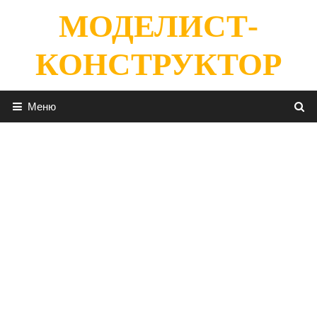
Перейти
МОДЕЛИСТ-
к
содержимому
КОНСТРУКТОР
Меню