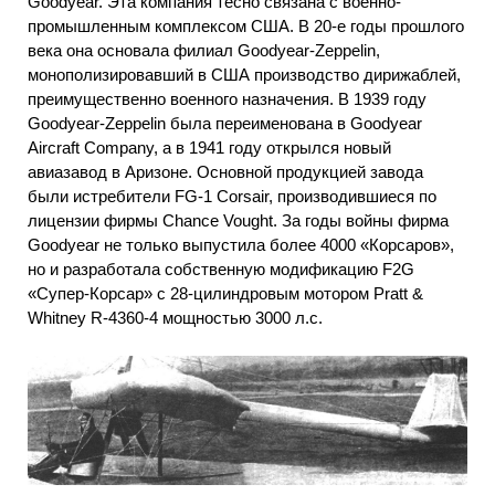
Goodyear. Эта компания тесно связана с военно-
промышленным комплексом США. В 20-е годы прошлого
века она основала филиал Goodyear-Zeppelin,
монополизировавший в США производство дирижаблей,
преимущественно военного назначения. В 1939 году
Goodyear-Zeppelin была переименована в Goodyear
Aircraft Company, а в 1941 году открылся новый
авиазавод в Аризоне. Основной продукцией завода
были истребители FG-1 Corsair, производившиеся по
лицензии фирмы Chance Vought. За годы войны фирма
Goodyear не только выпустила более 4000 «Корсаров»,
но и разработала собственную модификацию F2G
«Супер-Корсар» с 28-цилиндровым мотором Pratt &
Whitney R-4360-4 мощностью 3000 л.с.