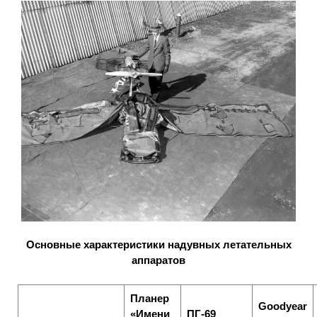
Основные характеристики надувных летательных
аппаратов
Планер
Goodyear
«Имени
ПГ-69