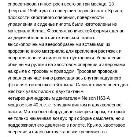
спроектирован и построен всего за три месяца. 13
февраля 1956 года он совершил первый полет. Крыло,
плоскости хвостового оперения, поверхности
управления и сиденье пилота были изготовлены из
материала Airmat. Фюзеляж конической формы сделан
из дирижабельной синтетической ткани с
высокопрочными веерообразными вставками из
прорезиненного материала для крепления растяжек и
опор для шасси и пилона мотоустановки. Управление —
обычными рулями на хвостовом оперении и элеронами
на крыле с тросовым приводом. Тросовая проводка
управления частично размещалась внутри надувного
фюзеляжа и плоскостей крыла. Самолет имел всего два
жестких узла: пилон с двухтактным
четырехцилиндровым двигателем Nelson Н63-А
мощностью 40 л.с. с тянущим винтом и двухколесное
шасси. Мотор был оборудован компрессором, который
не только накачивал воздух при сборке самолета, но и
поддерживал его давление в полете. Крыло, хвостовое
оперение и пилон мотоустановки крепились на