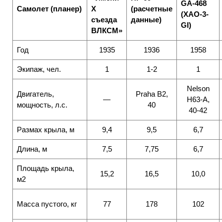
GA-468
Самолет (планер)
X
(расчетные
(XAO-3-
съезда
данные)
GI)
ВЛКСМ»
Год
1935
1936
1958
Экипаж, чел.
1
1-2
1
Nelson
Двигатель,
Praha В2,
—
Н63-А,
мощность, л.с.
40
40-42
Размах крыла, м
9,4
9,5
6,7
Длина, м
7,5
7,75
6,7
Площадь крыла,
15,2
16,5
10,0
м2
Масса пустого, кг
77
178
102