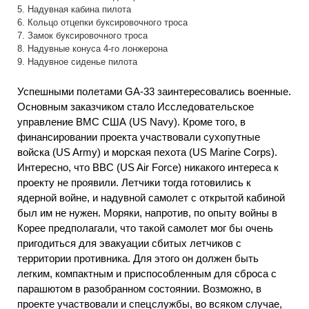
5. Надувная кабина пилота
6. Кольцо отцепки буксировочного троса
7. Замок буксировочного троса
8. Надувные конуса 4-го лонжерона
9. Надувное сиденье пилота
Успешными полетами GA-33 заинтересовались военные.
Основным заказчиком стало Исследовательское
управление ВМС США (US Navy). Кроме того, в
финансировании проекта участвовали сухопутные
войска (US Army) и морская пехота (US Marine Corps).
Интересно, что ВВС (US Air Force) никакого интереса к
проекту не проявили. Летчики тогда готовились к
ядерной войне, и надувной самолет с открытой кабиной
был им не нужен. Моряки, напротив, по опыту войны в
Корее предполагали, что такой самолет мог бы очень
пригодиться для эвакуации сбитых летчиков с
территории противника. Для этого он должен быть
легким, компактным и приспособленным для сброса с
парашютом в разобранном состоянии. Возможно, в
проекте участвовали и спецслужбы, во всяком случае,