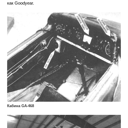
как Goodyear.
Кабина GA-468