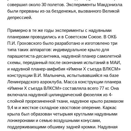
совершил около 30 полетов. Эксперименты Макдэниэла
были прерваны из-за безденежья, вызванного Великой
депрессией.
Примерно в те же годы эксперименты с надувными
планерами проводились и в Советском Союзе. В ОКБ
П.И. Гроховского было разработано и изготовлено три
типа таких аппаратов: индивидуальное крыло для
парашютиста-десантника, надувной планер самолетной
схемы, переданный после окончания испытаний в МАИ,
и надувной планер-амфибия «Имени X съезда ВЛКСМ»
конструкции В.И. Малынича, испытывавшийся на базе
Ленинградского аэроклуба. Масса конструкции планера
«Имени X съезда ВЛКСМ» составляла всего 77 кг. Она
включала надувной цилиндрический фюзеляж из 4-
слойной прорезиненной ткани, надувное крыло размахом
9,4 м и жесткое складное хвостовое оперение. Каркас
крыла был образован четырьмя круглыми надувными
лонжеронами и семью воздушными конусами,
поддерживающими обшивку задней кромки. Надувная