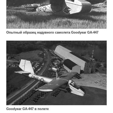
Опытный образец надувного самолета Goodyear GA-447
Goodyear GA-447 в полете