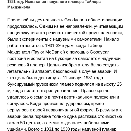
1931 год. Испытания надувного планера Тэйлора
Макдэниэла
После войны деятельность Goodyear в области авиации
продолжалась. Одним из ее направлений, учитывающим
специфику гиганта резинотехнической промышленности,
были эксперименты с надувными самолетами. Начало
работ относится к 1931-39 годам, когда Тэйлор
Макдэниэл (Taylor McDaniel) с помощью Goodyear
построил и испытал на буксире за самолетом надувной
резиновый планер. Целью изобретателя было создать
летательный аппарат, безопасный в случае аварии. И
эта цель была достигнута. 11 января 1931 года
буксируемый грузовиком планер поднялся на высоту 25
м, когда пилот потерял управление. Правое крыло
ударилось о землю в почти вертикальном положении и
согнулось. Когда произошел удар носом, крыло
вернулось к своей первоначальной форме. В результате
аварии была порвана только одна растяжка стоимостью
около 50 центов, а летчик отделался небольшими
ушибами. Всего с 1931 по 1939 годы надувной планер