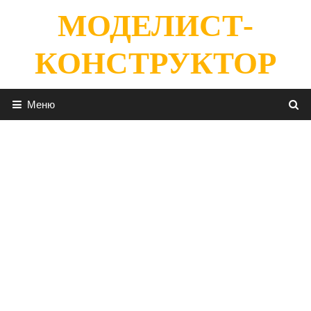
Перейти
МОДЕЛИСТ-
к
содержимому
КОНСТРУКТОР
Меню