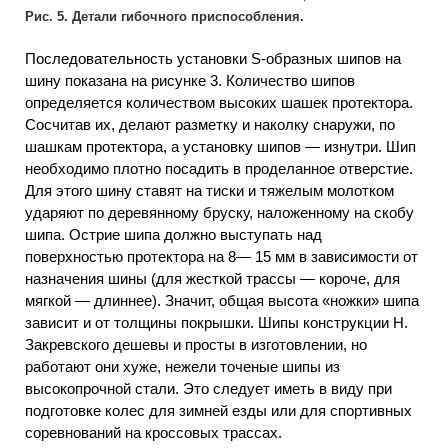
Рис. 5. Детали гибочного приспособления.
Последовательность установки S-образных шипов на
шину показана на рисунке 3. Количество шипов
определяется количеством высоких шашек протектора.
Сосчитав их, делают разметку и наколку снаружи, по
шашкам протектора, а установку шипов — изнутри. Шип
необходимо плотно посадить в проделанное отверстие.
Для этого шину ставят на тиски и тяжелым молотком
ударяют по деревянному бруску, наложенному на скобу
шипа. Острие шипа должно выступать над
поверхностью протектора на 8— 15 мм в зависимости от
назначения шины (для жесткой трассы — короче, для
мягкой — длиннее). Значит, общая высота «ножки» шипа
зависит и от толщины покрышки. Шипы конструкции Н.
Закревского дешевы и просты в изготовлении, но
работают они хуже, нежели точеные шипы из
высокопрочной стали. Это следует иметь в виду при
подготовке колес для зимней езды или для спортивных
соревнований на кроссовых трассах.