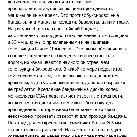
рациональнее пользоваться съемными
приспособлениями, повышающими проходимость
машины лишь на время. Это противобуксировочные
бандажи, или манжеты, колодки, браслеты, цепи и траки.
На рисунке 4 показан простейший бандаж,
изготовленный из кордной ткани не менее 5 мм толщины
и 60 мм ширины с приклепанными к ней шипами
конструкции Божко (Томасова). Эти шипы обеспечивают
хорошее сцепление с обледенелой поверхностью
дороги, но изнашиваются намного быстрее, чем
конструкции Закревского. В какой-то мере недостаток
компенсируется тем, что покрышка не подвергается
проколам, и для установки шипов отдельной покрышки
не требуется. Крепление бандажей на дисках колес
мотоколяски СЗА представляет известные трудности,
поскольку эти диски имеют узкую отбортовку для
присоединения к тормозным барабанам, в которой
невозможно прорезать отверстия для прохода бандажа.
Поэтому для его крепления применяют болты Ø 6 мм,
как показано на рисунке 4. На каждое колесо следует
устанавливать не менее трех и не более пяти бандажей