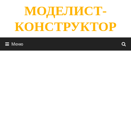
Перейти
МОДЕЛИСТ-
к
содержимому
КОНСТРУКТОР
Меню