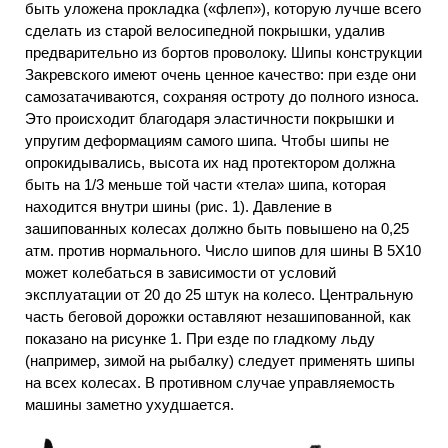
быть уложена прокладка («флеп»), которую лучше всего
сделать из старой велосипедной покрышки, удалив
предварительно из бортов проволоку. Шипы конструкции
Закревского имеют очень ценное качество: при езде они
самозатачиваются, сохраняя остроту до полного износа.
Это происходит благодаря эластичности покрышки и
упругим деформациям самого шипа. Чтобы шипы не
опрокидывались, высота их над протектором должна
быть на 1/3 меньше той части «тела» шипа, которая
находится внутри шины (рис. 1). Давление в
зашипованных колесах должно быть повышено на 0,25
атм. против нормального. Число шипов для шины В 5X10
может колебаться в зависимости от условий
эксплуатации от 20 до 25 штук на колесо. Центральную
часть беговой дорожки оставляют незашипованной, как
показано на рисунке 1. При езде по гладкому льду
(например, зимой на рыбалку) следует применять шипы
на всех колесах. В противном случае управляемость
машины заметно ухудшается.