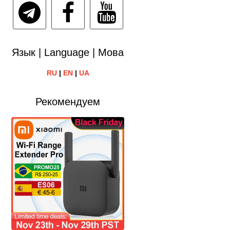
Язык | Language | Мова
RU
|
EN
|
UA
Рекомендуем