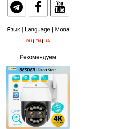
Язык | Language | Мова
RU
|
EN
|
UA
Рекомендуем