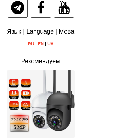
Язык | Language | Мова
RU
|
EN
|
UA
Рекомендуем