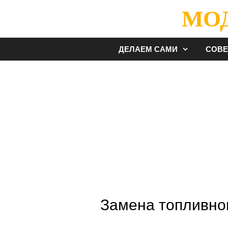
Перейти
МО
к
содержимому
ДЕЛАЕМ САМИ
СОВ
Замена топливно