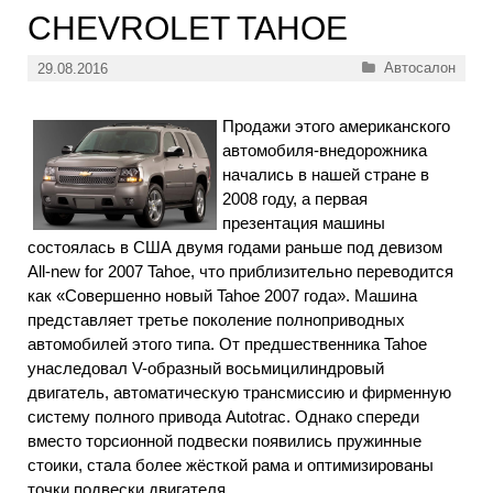
CHEVROLET TAHOE
Рубрики
Автосалон
29.08.2016
Продажи этого американского
автомобиля-внедорожника
начались в нашей стране в
2008 году, а первая
презентация машины
состоялась в США двумя годами раньше под девизом
All-new for 2007 Tahoe, что приблизительно переводится
как «Совершенно новый Tahoe 2007 года». Машина
представляет третье поколение полноприводных
автомобилей этого типа. От предшественника Tahoe
унаследовал V-образный восьмицилиндровый
двигатель, автоматическую трансмиссию и фирменную
систему полного привода Autotrac. Однако спереди
вместо торсионной подвески появились пружинные
стоики, стала более жёсткой рама и оптимизированы
точки подвески двигателя.