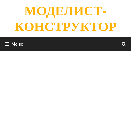
Перейти
МОДЕЛИСТ-
к
содержимому
КОНСТРУКТОР
Меню