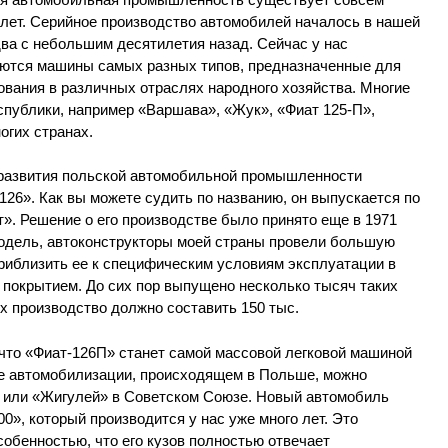
 лет. Серийное производство автомобилей началось в нашей
два с небольшим десятилетия назад. Сейчас у нас
ются машины самых разных типов, предназначенные для
ования в различных отраслях народного хозяйства. Многие
публики, например «Варшава», «Жук», «Фиат 125-П»,
огих странах.
 развития польской автомобильной промышленности
126». Как вы можете судить по названию, он выпускается по
». Решение о его производстве было принято еще в 1971
модель, автоконструкторы моей страны провели большую
приблизить ее к специфическим условиям эксплуатации в
 покрытием. До сих пор выпущено несколько тысяч таких
х производство должно составить 150 тыс.
 что «Фиат-126П» станет самой массовой легковой машиной
ссе автомобилизации, происходящем в Польше, можно
Р или «Жигулей» в Советском Союзе. Новый автомобиль
0», который производится у нас уже много лет. Это
обенностью, что его кузов полностью отвечает