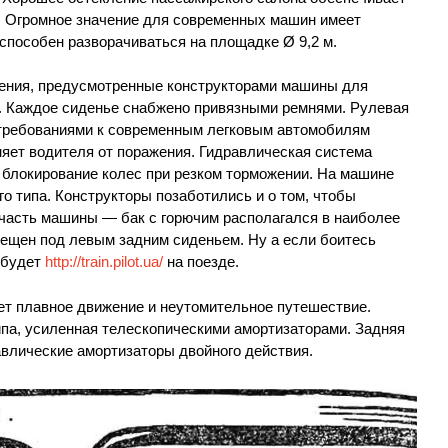
. Огромное значение для современных машин имеет
способен разворачиваться на площадке Ø 9,2 м.
ения, предусмотренные конструкторами машины для
. Каждое сиденье снабжено привязными ремнями. Рулевая
 требованиями к современным легковым автомобилям
няет водителя от поражения. Гидравлическая система
 блокирование колес при резком торможении. На машине
о типа. Конструкторы позаботились и о том, чтобы
асть машины — бак с горючим располагался в наиболее
мещен под левым задним сиденьем. Ну а если боитесь
о будет
http://train.pilot.ua/
на поезде.
т плавное движение и неутомительное путешествие.
па, усиленная телескопическими амортизаторами. Задняя
влические амортизаторы двойного действия.