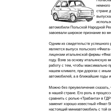
немного
стране 
выпуска
использ
автомобили Польской Народной Рес
завоевали широкое признание во мн
Одним из свидетельств успешного
является выпуск польского «Фиата-
лицензии итальянской фирмы «Фиат
году. Взяв за основу итальянскую 
работу с тем, чтобы максимально 
нашем климате, при дорогах с иным
автомобилей, а в ближайшие годы и
Можно без преувеличения сказать,
в нашей стране. Его роль в проце
сравнить с ролью «Трабанта» в ГД
заменит хорошо известный «Фиат-50
настоящий миниавтомобиль с той ос