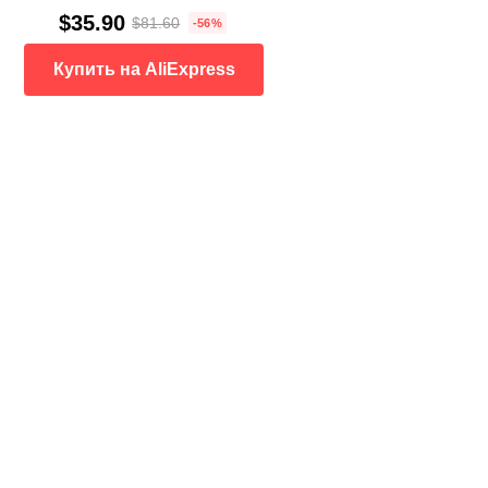
$35.90
$81.60
-56%
Купить на AliExpress