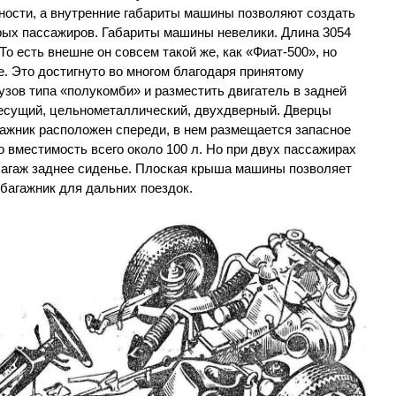
ости, а внутренние габариты машины позволяют создать
ых пассажиров. Габариты машины невелики. Длина 3054
То есть внешне он совсем такой же, как «Фиат-500», но
е. Это достигнуто во многом благодаря принятому
зов типа «полукомби» и разместить двигатель в задней
есущий, цельнометаллический, двухдверный. Дверцы
гажник расположен спереди, в нем размещается запасное
о вместимость всего около 100 л. Но при двух пассажирах
багаж заднее сиденье. Плоская крыша машины позволяет
багажник для дальних поездок.