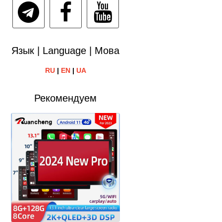
Язык | Language | Мова
RU
|
EN
|
UA
Рекомендуем