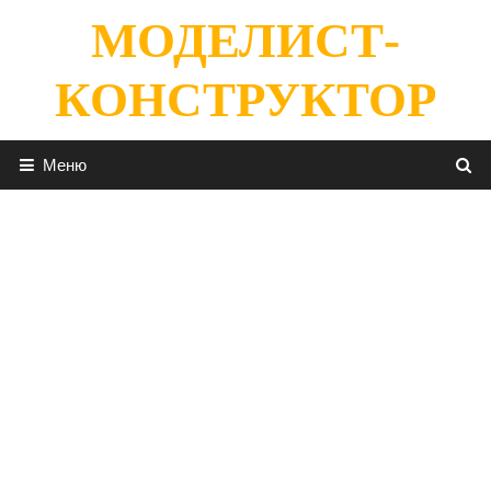
Перейти
МОДЕЛИСТ-
к
содержимому
КОНСТРУКТОР
Меню