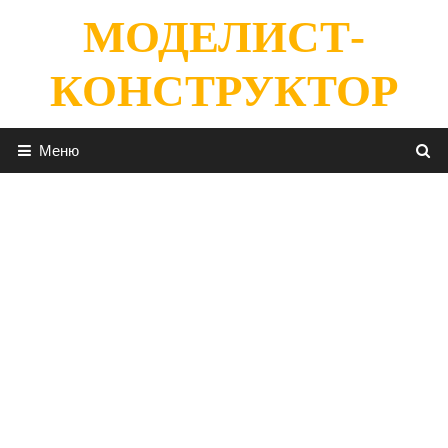
Перейти
МОДЕЛИСТ-
к
содержимому
КОНСТРУКТОР
Меню